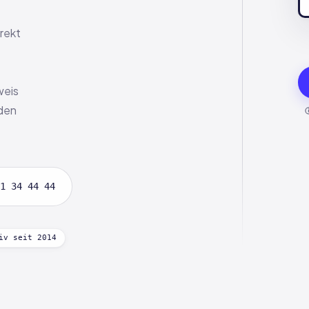
rekt
weis
rden
1 34 44 44
iv seit 2014