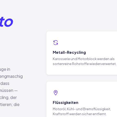
to
Metall-Recycling
Karosserie und Motorblock werden als
sortenreine Rohstoffe wiederverwertet.
uge in
n engmaschig
, dass
 müssen —
ing, der
Flüssigkeiten
ieren; die
Motoröl, Kühl- und Bremsflüssigkeit,
Kraftstoff werden sicher entfernt.