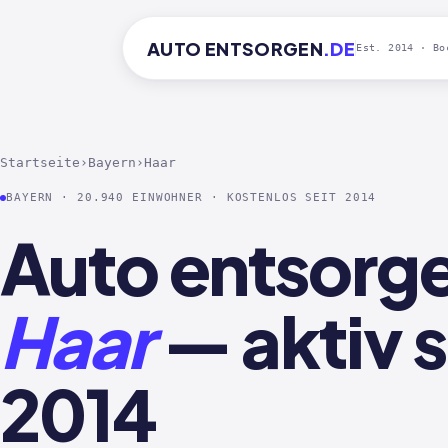
AUTO
ENTSORGEN
.DE
Est. 2014 · Bo
Startseite
›
Bayern
›
Haar
BAYERN · 20.940 EINWOHNER · KOSTENLOS SEIT 2014
Auto entsorge
Haar
— aktiv s
2014