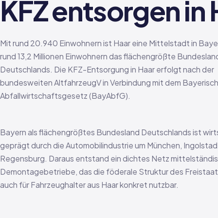
KFZ entsorgen in 
Mit rund 20.940 Einwohnern ist Haar eine Mittelstadt in Bayer
rund 13,2 Millionen Einwohnern das flächengrößte Bundeslan
Deutschlands. Die KFZ-Entsorgung in Haar erfolgt nach der
bundesweiten AltfahrzeugV in Verbindung mit dem Bayerisc
Abfallwirtschaftsgesetz (BayAbfG).
Bayern als flächengrößtes Bundesland Deutschlands ist wirt
geprägt durch die Automobilindustrie um München, Ingolstad
Regensburg. Daraus entstand ein dichtes Netz mittelständi
Demontagebetriebe, das die föderale Struktur des Freistaat
auch für Fahrzeughalter aus Haar konkret nutzbar.