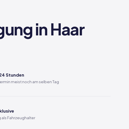
gung in Haar
 24 Stunden
 Termin meist noch am selben Tag
klusive
 als Fahrzeughalter