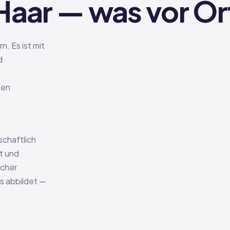
Haar — was vor Ort
n. Es ist mit
d
hen
schaftlich
t und
scher
s abbildet —