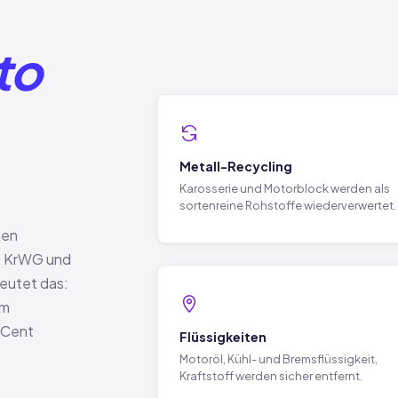
to
Metall-Recycling
Karosserie und Motorblock werden als
sortenreine Rohstoffe wiederverwertet.
hen
V, KrWG und
deutet das:
em
 Cent
Flüssigkeiten
Motoröl, Kühl- und Bremsflüssigkeit,
Kraftstoff werden sicher entfernt.