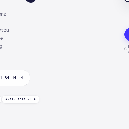
anz
kt zu
ie
g,
.
1 34 44 44
Aktiv seit 2014