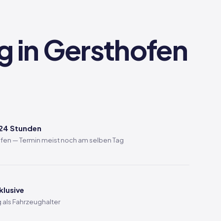
g in Gersthofen
 24 Stunden
ofen — Termin meist noch am selben Tag
klusive
 als Fahrzeughalter