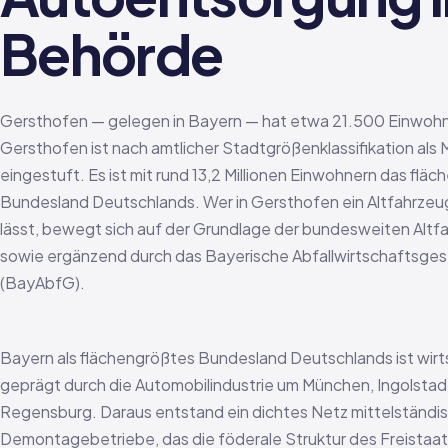
Behörde
Gersthofen — gelegen in Bayern — hat etwa 21.500 Einwohn
Gersthofen ist nach amtlicher Stadtgrößenklassifikation als 
eingestuft. Es ist mit rund 13,2 Millionen Einwohnern das flä
Bundesland Deutschlands. Wer in Gersthofen ein Altfahrze
lässt, bewegt sich auf der Grundlage der bundesweiten Alt
sowie ergänzend durch das Bayerische Abfallwirtschaftsge
(BayAbfG).
Bayern als flächengrößtes Bundesland Deutschlands ist wirt
geprägt durch die Automobilindustrie um München, Ingolstad
Regensburg. Daraus entstand ein dichtes Netz mittelständi
Demontagebetriebe, das die föderale Struktur des Freistaat