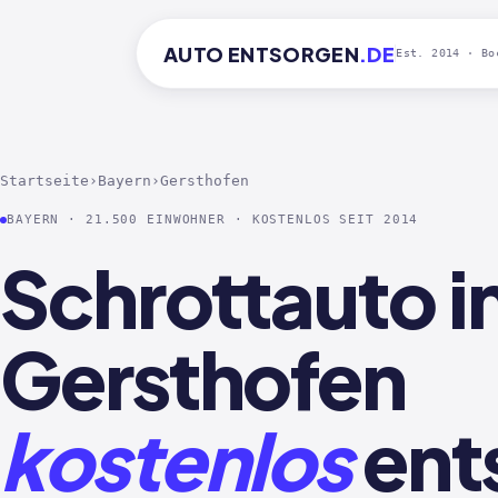
AUTO
ENTSORGEN
.DE
Est. 2014 · Bo
Startseite
›
Bayern
›
Gersthofen
BAYERN · 21.500 EINWOHNER · KOSTENLOS SEIT 2014
Schrottauto i
Gersthofen
kostenlos
ent