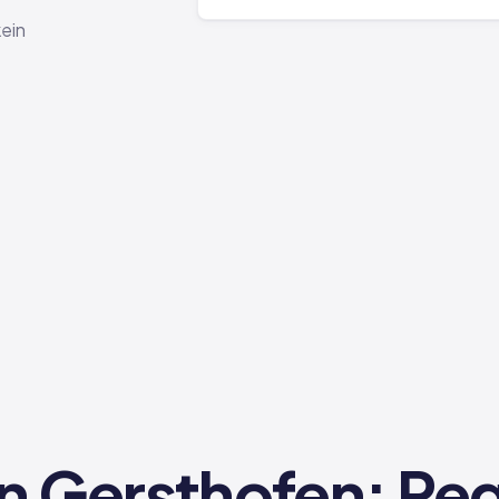
kein
n Gersthofen: Reg