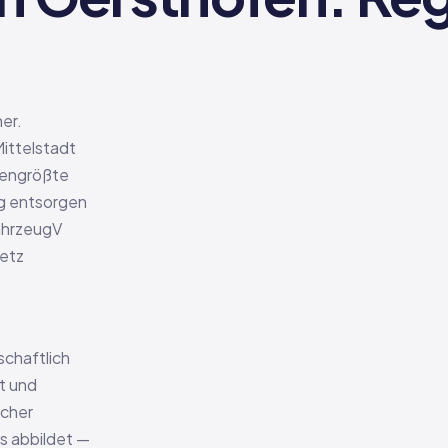
er.
Mittelstadt
chengrößte
ug entsorgen
fahrzeugV
setz
schaftlich
t und
scher
s abbildet —