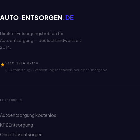
AUTO
·
ENTSORGEN
.DE
Direkter Entsorgungsbetrieb für
Autoentsorgung — deutschlandweit seit
2014.
★
Seit 2014 aktiv
§5 AltfahrzeugV · Verwertungsnachweis bei jeder Übergabe
LEISTUNGEN
Autoentsorgung kostenlos
KFZ Entsorgung
Ohne TÜV entsorgen