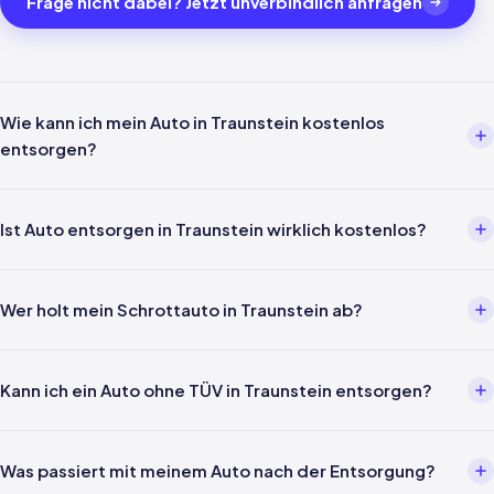
Frage nicht dabei? Jetzt unverbindlich anfragen
Wie kann ich mein Auto in Traunstein kostenlos
entsorgen?
Über einen Entsorgungsbetrieb wie uns. Einfach per Telefon oder
WhatsApp melden — wir kümmern uns um alles weitere inklusive
Ist Auto entsorgen in Traunstein wirklich kostenlos?
Abholung in Traunstein und Verwertungsnachweis nach §5
AltfahrzeugV.
Ja — für Privatpersonen ist die Entsorgung gemäß §3 Abs. 4
AltfahrzeugV gesetzlich kostenlos. In Traunstein und ganz Bayern
Wer holt mein Schrottauto in Traunstein ab?
fallen keine Kosten für Abholung, Verwertung oder Nachweis an.
Unsere eigenen Fahrer kommen direkt zu Ihnen nach Traunstein —
kein Drittanbieter, kein Portal. Wir holen Ihr Fahrzeug persönlich ab.
Kann ich ein Auto ohne TÜV in Traunstein entsorgen?
Ja, auch Fahrzeuge ohne gültige Hauptuntersuchung werden in
Traunstein problemlos angenommen. Auch nicht fahrbereit, ohne
Was passiert mit meinem Auto nach der Entsorgung?