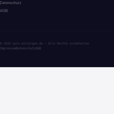
Datenschutz
AGB
© 2026 auto-entsorgen.de — Alle Rechte vorbehalten
Impressum
Datenschutz
AGB
·ENTSORGE