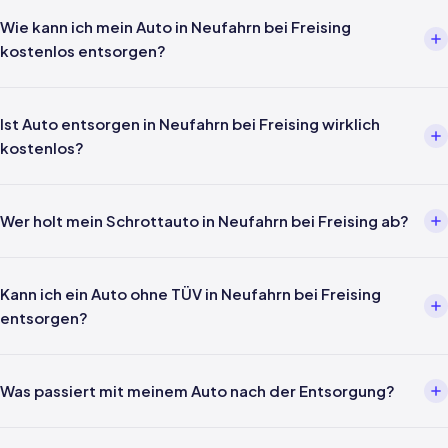
Wie kann ich mein Auto in Neufahrn bei Freising
kostenlos entsorgen?
Über einen Entsorgungsbetrieb wie uns. Einfach per Telefon oder
WhatsApp melden — wir kümmern uns um alles weitere inklusive
Ist Auto entsorgen in Neufahrn bei Freising wirklich
Abholung in Neufahrn bei Freising und Verwertungsnachweis nach
kostenlos?
§5 AltfahrzeugV.
Ja — für Privatpersonen ist die Entsorgung gemäß §3 Abs. 4
AltfahrzeugV gesetzlich kostenlos. In Neufahrn bei Freising und
Wer holt mein Schrottauto in Neufahrn bei Freising ab?
ganz Bayern fallen keine Kosten für Abholung, Verwertung oder
Nachweis an.
Unsere eigenen Fahrer kommen direkt zu Ihnen nach Neufahrn bei
Freising — kein Drittanbieter, kein Portal. Wir holen Ihr Fahrzeug
Kann ich ein Auto ohne TÜV in Neufahrn bei Freising
persönlich ab.
entsorgen?
Ja, auch Fahrzeuge ohne gültige Hauptuntersuchung werden in
Neufahrn bei Freising problemlos angenommen. Auch nicht
Was passiert mit meinem Auto nach der Entsorgung?
fahrbereit, ohne Schlüssel oder stark beschädigt — kein Problem.
Ihr Fahrzeug aus Neufahrn bei Freising wird fachgerecht