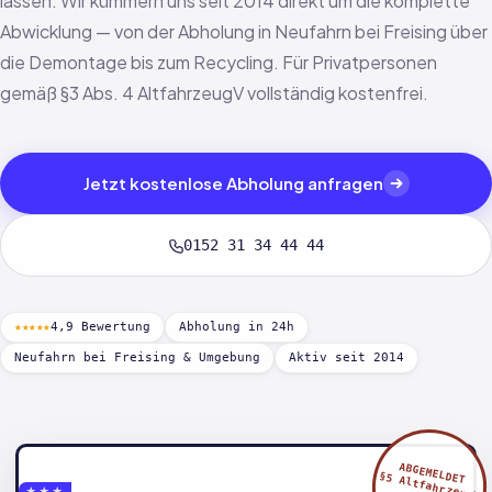
lassen. Wir kümmern uns seit 2014 direkt um die komplette
Abwicklung — von der Abholung in Neufahrn bei Freising über
die Demontage bis zum Recycling. Für Privatpersonen
gemäß §3 Abs. 4 AltfahrzeugV vollständig kostenfrei.
Jetzt kostenlose Abholung anfragen
0152 31 34 44 44
★★★★★
4,9 Bewertung
Abholung in 24h
Neufahrn bei Freising & Umgebung
Aktiv seit 2014
ABGEMELDET
§5 AltfahrzeugV
★★★