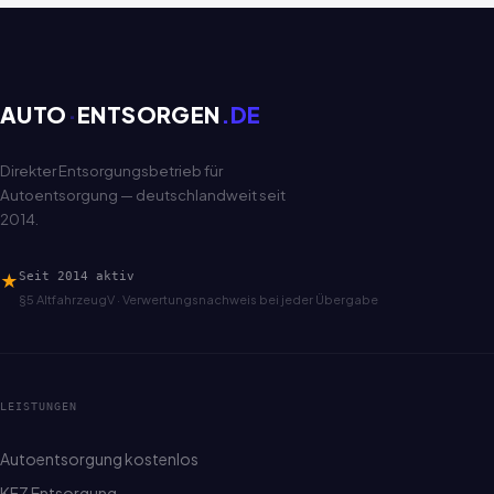
AUTO
·
ENTSORGEN
.DE
Direkter Entsorgungsbetrieb für
Autoentsorgung — deutschlandweit seit
2014.
★
Seit 2014 aktiv
§5 AltfahrzeugV · Verwertungsnachweis bei jeder Übergabe
LEISTUNGEN
Autoentsorgung kostenlos
KFZ Entsorgung