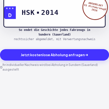
ABGEMELDET
§5 AltfahrzeugV
★★★
2026
HSK
2014
D
So endet die Geschichte jedes Fahrzeugs in
Sundern (Sauerland)
rechtssicher abgemeldet, mit Verwertungsnachweis
Jetzt kostenlose Abholung anfragen
Ihr individueller Nachweis wird bei Abholung in Sundern (Sauerland)
ausgestellt