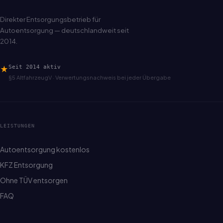
Direkter Entsorgungsbetrieb für
Autoentsorgung — deutschlandweit seit
2014.
★
Seit 2014 aktiv
§5 AltfahrzeugV · Verwertungsnachweis bei jeder Übergabe
LEISTUNGEN
Autoentsorgung kostenlos
KFZ Entsorgung
Ohne TÜV entsorgen
FAQ