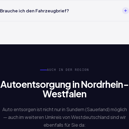
Meist innerhalb von 24 Stunden nach Terminbestätigung. Wir
melden uns in der Regel innerhalb von 2 Stunden auf Ihre Anfrage
Brauche ich den Fahrzeugbrief?
zurück und koordinieren die Abholung in Sundern (Sauerland).
Nicht zwingend. Auch Sonderfälle wie verlorene Papiere,
Erbschaftsfahrzeuge oder fehlende Unterlagen werden
bearbeitet. Sprechen Sie uns einfach an.
AUCH IN DER REGION
Autoentsorgung in Nordrhein-
Westfalen
Auto entsorgen ist nicht nur in Sundern (Sauerland) möglich
— auch im weiteren Umkreis von Westdeutschland sind wir
ebenfalls für Sie da: