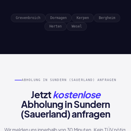
Grevenbroich
Dormagen
Kerpen
Bergheim
Herten
Wesel
ABHOLUNG IN SUNDERN (SAUERLAND) ANFRAGEN
Jetzt
kostenlose
Abholung in Sundern
(Sauerland) anfragen
Wir melden uns innerhalb von 30 Minuten. Kein TÜV nötig,