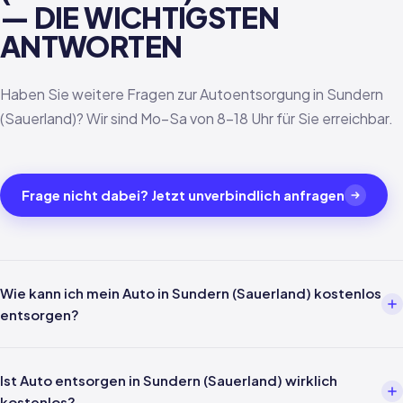
— DIE WICHTIGSTEN
ANTWORTEN
Haben Sie weitere Fragen zur Autoentsorgung in Sundern
(Sauerland)? Wir sind Mo–Sa von 8–18 Uhr für Sie erreichbar.
Frage nicht dabei? Jetzt unverbindlich anfragen
Wie kann ich mein Auto in Sundern (Sauerland) kostenlos
entsorgen?
Über einen Entsorgungsbetrieb wie uns. Einfach per Telefon oder
WhatsApp melden — wir kümmern uns um alles weitere inklusive
Ist Auto entsorgen in Sundern (Sauerland) wirklich
Abholung in Sundern (Sauerland) und Verwertungsnachweis nach
kostenlos?