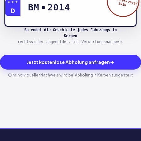
§5 AltfahrzeugV
★★★
2026
BM
2014
D
So endet die Geschichte jedes Fahrzeugs in
Kerpen
rechtssicher abgemeldet, mit Verwertungsnachweis
Jetzt kostenlose Abholung anfragen
Ihr individueller Nachweis wird bei Abholung in Kerpen ausgestellt