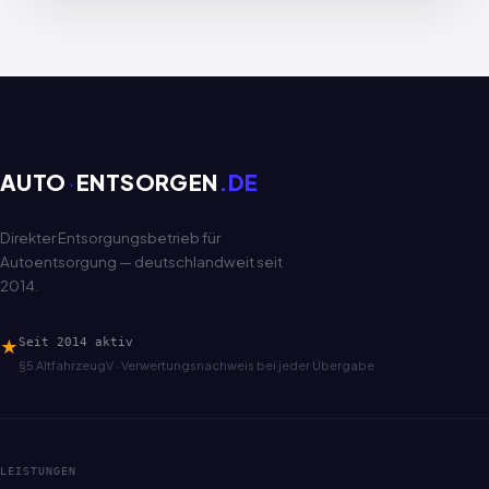
AUTO
·
ENTSORGEN
.DE
Direkter Entsorgungsbetrieb für
Autoentsorgung — deutschlandweit seit
2014.
★
Seit 2014 aktiv
§5 AltfahrzeugV · Verwertungsnachweis bei jeder Übergabe
LEISTUNGEN