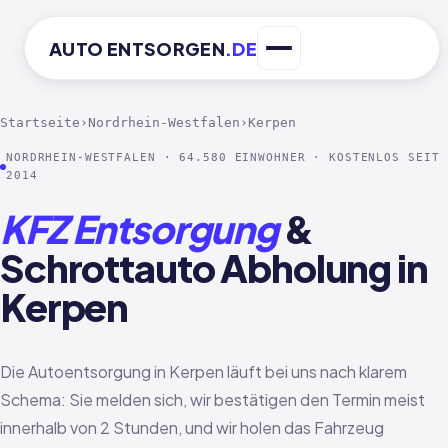
AUTO
ENTSORGEN
.DE
Startseite
›
Nordrhein-Westfalen
›
Kerpen
NORDRHEIN-WESTFALEN · 64.580 EINWOHNER · KOSTENLOS SEIT
2014
KFZ Entsorgung
&
Schrottauto Abholung in
Kerpen
Die Autoentsorgung in Kerpen läuft bei uns nach klarem
Schema: Sie melden sich, wir bestätigen den Termin meist
innerhalb von 2 Stunden, und wir holen das Fahrzeug