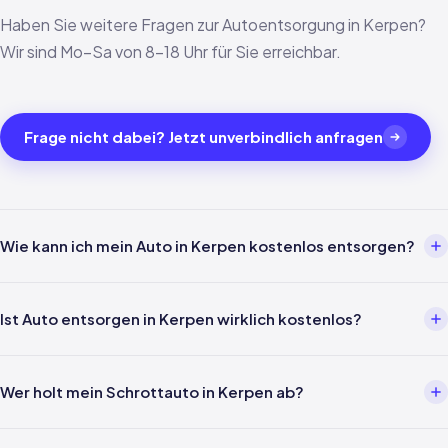
Haben Sie weitere Fragen zur Autoentsorgung in Kerpen?
Wir sind Mo–Sa von 8–18 Uhr für Sie erreichbar.
Frage nicht dabei? Jetzt unverbindlich anfragen
Wie kann ich mein Auto in Kerpen kostenlos entsorgen?
Über einen Entsorgungsbetrieb wie uns. Einfach per Telefon oder
WhatsApp melden — wir kümmern uns um alles weitere inklusive
Ist Auto entsorgen in Kerpen wirklich kostenlos?
Abholung in Kerpen und Verwertungsnachweis nach §5
AltfahrzeugV.
Ja — für Privatpersonen ist die Entsorgung gemäß §3 Abs. 4
AltfahrzeugV gesetzlich kostenlos. In Kerpen und ganz Nordrhein-
Wer holt mein Schrottauto in Kerpen ab?
Westfalen fallen keine Kosten für Abholung, Verwertung oder
Nachweis an.
Unsere eigenen Fahrer kommen direkt zu Ihnen nach Kerpen — kein