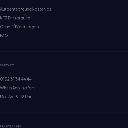
Autoentsorgung kostenlos
KFZ Entsorgung
Ohne TÜV entsorgen
FAQ
KONTAKT
0152 31 34 44 44
WhatsApp · sofort
Mo–Sa · 8–18 Uhr
RECHTLICHES