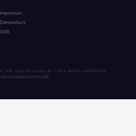
Impressum
Datenschutz
AGB
© 2026 auto-entsorgen.de — Alle Rechte vorbehalten
Impressum
Datenschutz
AGB
·ENTSORGE