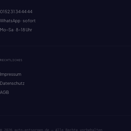
0152 31 34 44 44
WhatsApp · sofort
Mo–Sa · 8–18 Uhr
RECHTLICHES
Impressum
Datenschutz
AGB
© 2026 auto-entsorgen.de — Alle Rechte vorbehalten