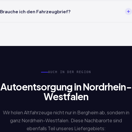
Meist innerhalb von 24 Stunden nach Terminbestätigung. Wir
melden uns in der Regel innerhalb von 2 Stunden auf Ihre Anfrage
Brauche ich den Fahrzeugbrief?
zurück und koordinieren die Abholung in Bergheim.
Nicht zwingend. Auch Sonderfälle wie verlorene Papiere,
Erbschaftsfahrzeuge oder fehlende Unterlagen werden
bearbeitet. Sprechen Sie uns einfach an.
AUCH IN DER REGION
Autoentsorgung in Nordrhein-
Westfalen
Wir holen Altfahrzeuge nicht nur in Bergheim ab, sondern in
ganz Nordrhein-Westfalen. Diese Nachbarorte sind
ebenfalls Teil unseres Liefergebiets: