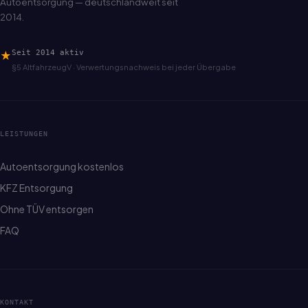
Autoentsorgung — deutschlandweit seit
2014.
★
Seit 2014 aktiv
§5 AltfahrzeugV · Verwertungsnachweis bei jeder Übergabe
LEISTUNGEN
Autoentsorgung kostenlos
KFZ Entsorgung
Ohne TÜV entsorgen
FAQ
KONTAKT