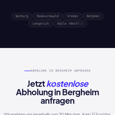
Warburg
Radevormwald
Vreden
Netphen
Lengerich
Halle (Westf.)
ABHOLUNG IN BERGHEIM ANFRAGEN
Jetzt
kostenlose
Abholung in Bergheim
anfragen
Wir melden uns innerhalb von 30 Minuten. Kein TÜV nötig,