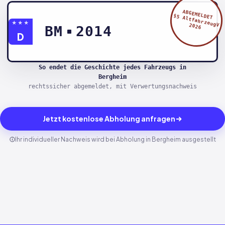
ABGEMELDET
§5 AltfahrzeugV
★★★
2026
BM
2014
D
So endet die Geschichte jedes Fahrzeugs in
Bergheim
rechtssicher abgemeldet, mit Verwertungsnachweis
Jetzt kostenlose Abholung anfragen
Ihr individueller Nachweis wird bei Abholung in Bergheim ausgestellt