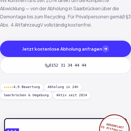
Wir kümmern uns seit 2014 direkt um die komplette
Abwicklung — von der Abholung in Saarbrücken über die
Demontage bis zum Recycling. Für Privatpersonen gemäß §3
Abs. 4 AltfahrzeugV vollständig kostenfrei.
Jetzt kostenlose Abholung anfragen
0152 31 34 44 44
★★★★★
4,9 Bewertung
Abholung in 24h
Saarbrücken & Umgebung
Aktiv seit 2014
ABGEMELDET
§5 AltfahrzeugV
★★★