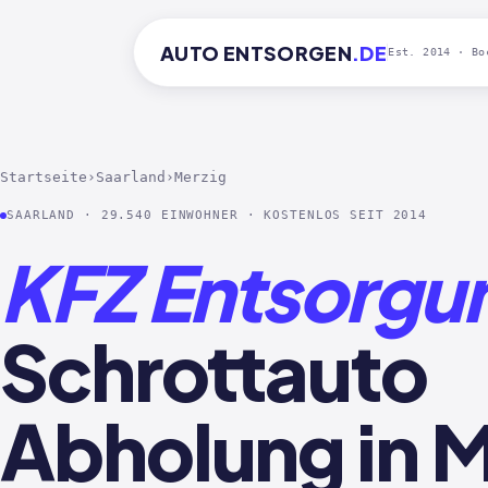
AUTO
ENTSORGEN
.DE
Est. 2014 · Bo
Startseite
›
Saarland
›
Merzig
SAARLAND · 29.540 EINWOHNER · KOSTENLOS SEIT 2014
KFZ Entsorgu
Schrottauto
Abholung in M