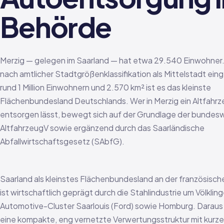
Behörde
Merzig — gelegen im Saarland — hat etwa 29.540 Einwohner. 
nach amtlicher Stadtgrößenklassifikation als Mittelstadt eing
rund 1 Million Einwohnern und 2.570 km² ist es das kleinste
Flächenbundesland Deutschlands. Wer in Merzig ein Altfahr
entsorgen lässt, bewegt sich auf der Grundlage der bundes
AltfahrzeugV sowie ergänzend durch das Saarländische
Abfallwirtschaftsgesetz (SAbfG).
Saarland als kleinstes Flächenbundesland an der französisc
ist wirtschaftlich geprägt durch die Stahlindustrie um Völklin
Automotive-Cluster Saarlouis (Ford) sowie Homburg. Daraus
eine kompakte, eng vernetzte Verwertungsstruktur mit kurz