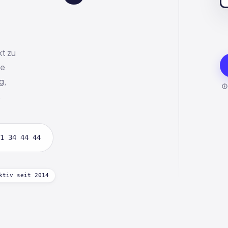
kt zu
ie
g,
.
1 34 44 44
ktiv seit 2014