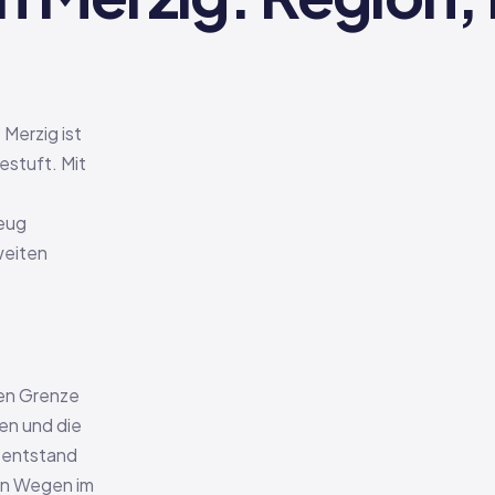
Merzig ist
estuft. Mit
zeug
weiten
hen Grenze
gen und die
 entstand
en Wegen im