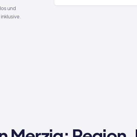
nlos und
nklusive.
n Merzig: Region,