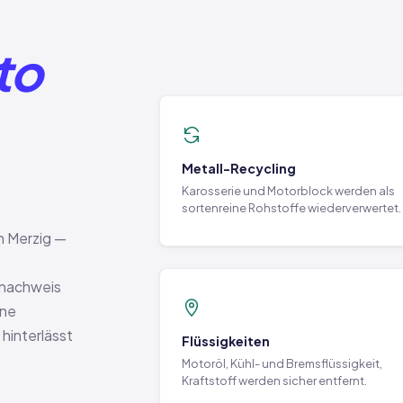
to
Metall-Recycling
Karosserie und Motorblock werden als
sortenreine Rohstoffe wiederverwertet.
n Merzig —
snachweis
ine
 hinterlässt
Flüssigkeiten
Motoröl, Kühl- und Bremsflüssigkeit,
Kraftstoff werden sicher entfernt.