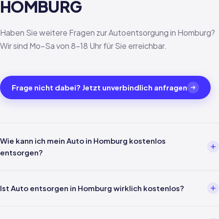
HOMBURG
Haben Sie weitere Fragen zur Autoentsorgung in Homburg?
Wir sind Mo–Sa von 8–18 Uhr für Sie erreichbar.
Frage nicht dabei? Jetzt unverbindlich anfragen
Wie kann ich mein Auto in Homburg kostenlos
entsorgen?
Über einen Entsorgungsbetrieb wie uns. Einfach per Telefon oder
WhatsApp melden — wir kümmern uns um alles weitere inklusive
Ist Auto entsorgen in Homburg wirklich kostenlos?
Abholung in Homburg und Verwertungsnachweis nach §5
AltfahrzeugV.
Ja — für Privatpersonen ist die Entsorgung gemäß §3 Abs. 4