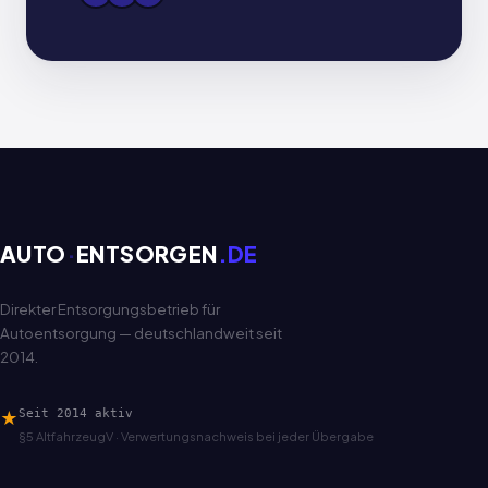
AUTO
·
ENTSORGEN
.DE
Direkter Entsorgungsbetrieb für
Autoentsorgung — deutschlandweit seit
2014.
★
Seit 2014 aktiv
§5 AltfahrzeugV · Verwertungsnachweis bei jeder Übergabe