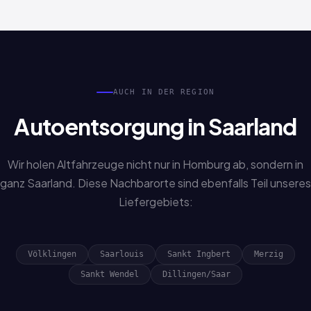
bearbeitet. Sprechen Sie uns einfach an.
AUCH IN DER REGION
Autoentsorgung in Saarland
Wir holen Altfahrzeuge nicht nur in Homburg ab, sondern in
ganz Saarland. Diese Nachbarorte sind ebenfalls Teil unseres
Liefergebiets:
Völklingen
Saarlouis
Sankt Ingbert
Merzig
Sankt Wendel
Dillingen/Saar