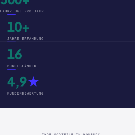
FAHRZEUGE PRO JAHR
10+
JAHRE ERFAHRUNG
16
BUNDESLÄNDER
4,9
★
KUNDENBEWERTUNG
IHRE VORTEILE IN HOMBURG