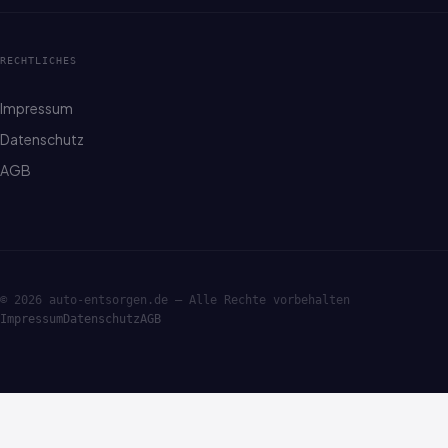
RECHTLICHES
Impressum
Datenschutz
AGB
© 2026 auto-entsorgen.de — Alle Rechte vorbehalten
Impressum
Datenschutz
AGB
·ENTSORGE