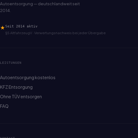
Autoentsorgung — deutschlandweit seit
2014.
★
Seit 2014 aktiv
§5 AltfahrzeugV · Verwertungsnachweis bei jeder Übergabe
LEISTUNGEN
Autoentsorgung kostenlos
KFZ Entsorgung
Ohne TÜV entsorgen
FAQ