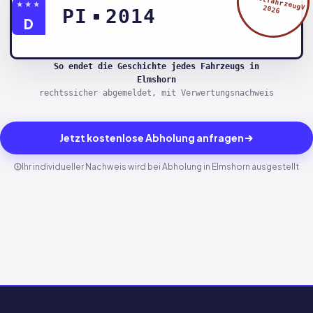
§5 AltfahrzeugV
★★★
2026
PI
2014
D
So endet die Geschichte jedes Fahrzeugs in
Elmshorn
rechtssicher abgemeldet, mit Verwertungsnachweis
Jetzt kostenlose Abholung anfragen
Ihr individueller Nachweis wird bei Abholung in Elmshorn ausgestellt