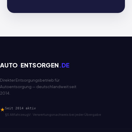
AUTO
·
ENTSORGEN
.DE
Direkter Entsorgungsbetrieb für
Autoentsorgung — deutschlandweit seit
2014.
★
Seit 2014 aktiv
§5 AltfahrzeugV · Verwertungsnachweis bei jeder Übergabe