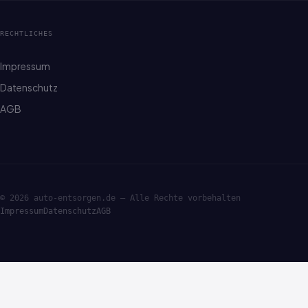
RECHTLICHES
Impressum
Datenschutz
AGB
© 2026 auto-entsorgen.de — Alle Rechte vorbehalten
Impressum
Datenschutz
AGB
·ENTSORGE