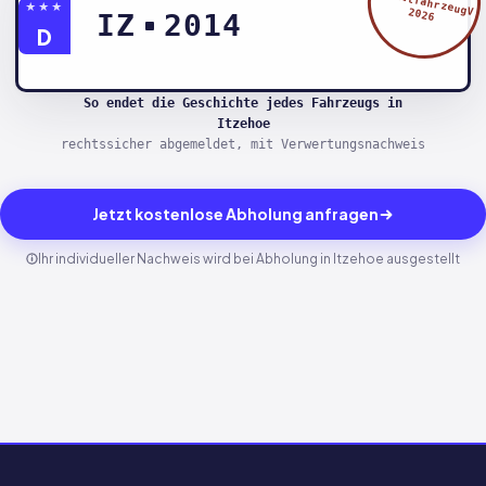
§5 AltfahrzeugV
★★★
2026
IZ
2014
D
So endet die Geschichte jedes Fahrzeugs in
Itzehoe
rechtssicher abgemeldet, mit Verwertungsnachweis
Jetzt kostenlose Abholung anfragen
Ihr individueller Nachweis wird bei Abholung in Itzehoe ausgestellt