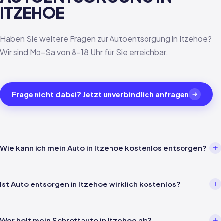
ITZEHOE
Haben Sie weitere Fragen zur Autoentsorgung in Itzehoe?
Wir sind Mo–Sa von 8–18 Uhr für Sie erreichbar.
Frage nicht dabei? Jetzt unverbindlich anfragen
Wie kann ich mein Auto in Itzehoe kostenlos entsorgen?
Über einen Entsorgungsbetrieb wie uns. Einfach per Telefon oder
WhatsApp melden — wir kümmern uns um alles weitere inklusive
Ist Auto entsorgen in Itzehoe wirklich kostenlos?
Abholung in Itzehoe und Verwertungsnachweis nach §5
AltfahrzeugV.
Ja — für Privatpersonen ist die Entsorgung gemäß §3 Abs. 4
AltfahrzeugV gesetzlich kostenlos. In Itzehoe und ganz Schleswig-
Wer holt mein Schrottauto in Itzehoe ab?