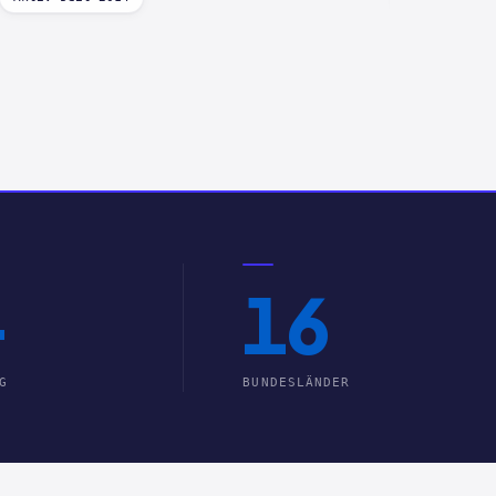
+
16
G
BUNDESLÄNDER