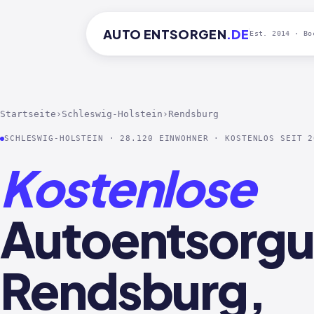
AUTO
ENTSORGEN
.DE
Est. 2014 · Bo
Startseite
›
Schleswig-Holstein
›
Rendsburg
SCHLESWIG-HOLSTEIN · 28.120 EINWOHNER · KOSTENLOS SEIT 2
Kostenlose
Autoentsorgu
Rendsburg,