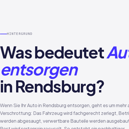
HINTERGRUND
Was bedeutet
Au
entsorgen
in Rendsburg?
Wenn Sie Ihr Auto in Rendsburg entsorgen, geht es um mehr a
Verschrottung: Das Fahrzeug wird fachgerecht zerlegt, Betr
werden abgesaugt, verwertbare Bauteile werden ausgebaut
Rest wird sortenrein recycelt. So entsteht ein nachhaltiger