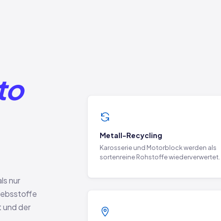
to
Metall-Recycling
Karosserie und Motorblock werden als
sortenreine Rohstoffe wiederverwertet.
ls nur
iebsstoffe
 und der