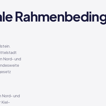
le Rahmenbedingu
stein.
ittelstadt
hen Nord- und
bundesweite
gesetz
en Nord- und
 Kiel–