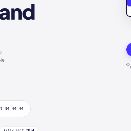
land
b
Sie
1 34 44 44
Aktiv seit 2014