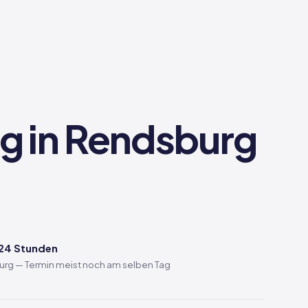
ng in Rendsburg
 24 Stunden
urg — Termin meist noch am selben Tag