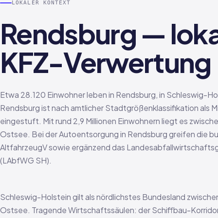
LOKALER KONTEXT
Rendsburg — loka
KFZ-Verwertung
Etwa 28.120 Einwohner leben in Rendsburg, in Schleswig-Hol
Rendsburg ist nach amtlicher Stadtgrößenklassifikation als M
eingestuft. Mit rund 2,9 Millionen Einwohnern liegt es zwisc
Ostsee. Bei der Autoentsorgung in Rendsburg greifen die 
AltfahrzeugV sowie ergänzend das Landesabfallwirtschafts
(LAbfWG SH).
Schleswig-Holstein gilt als nördlichstes Bundesland zwisch
Ostsee. Tragende Wirtschaftssäulen: der Schiffbau-Korridor