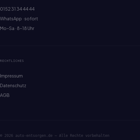
0152 31 34 44 44
WhatsApp · sofort
Mo–Sa · 8–18 Uhr
RECHTLICHES
Impressum
Datenschutz
AGB
© 2026 auto-entsorgen.de — Alle Rechte vorbehalten