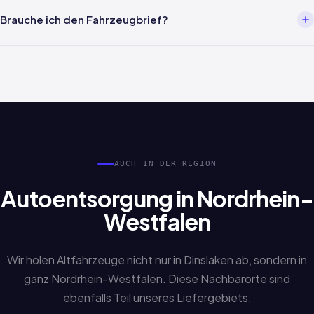
Meist innerhalb von 24 Stunden nach Terminbestätigung. Wir
melden uns in der Regel innerhalb von 2 Stunden auf Ihre Anfrage
Brauche ich den Fahrzeugbrief?
zurück und koordinieren die Abholung in Dinslaken.
Nicht zwingend. Auch Sonderfälle wie verlorene Papiere,
Erbschaftsfahrzeuge oder fehlende Unterlagen werden
bearbeitet. Sprechen Sie uns einfach an.
AUCH IN DER REGION
Autoentsorgung in Nordrhein-
Westfalen
Wir holen Altfahrzeuge nicht nur in Dinslaken ab, sondern in
ganz Nordrhein-Westfalen. Diese Nachbarorte sind
ebenfalls Teil unseres Liefergebiets: