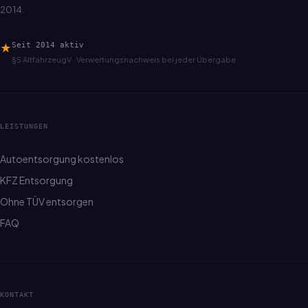
2014.
★
Seit 2014 aktiv
§5 AltfahrzeugV · Verwertungsnachweis bei jeder Übergabe
LEISTUNGEN
Autoentsorgung kostenlos
KFZ Entsorgung
Ohne TÜV entsorgen
FAQ
KONTAKT