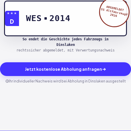
ABGEMELDET
§5 AltfahrzeugV
★★★
2026
WES
2014
D
So endet die Geschichte jedes Fahrzeugs in
Dinslaken
rechtssicher abgemeldet, mit Verwertungsnachweis
Jetzt kostenlose Abholung anfragen
Ihr individueller Nachweis wird bei Abholung in Dinslaken ausgestellt