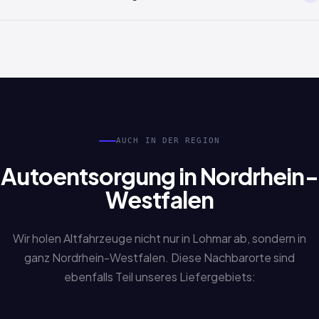
zurück und koordinieren die Abholung in Lohmar.
Nicht zwingend. Auch Sonderfälle wie verlorene Papiere,
Erbschaftsfahrzeuge oder fehlende Unterlagen werden
bearbeitet. Sprechen Sie uns einfach an.
AUCH IN DER REGION
Autoentsorgung in Nordrhein-
Westfalen
Wir holen Altfahrzeuge nicht nur in Lohmar ab, sondern in
ganz Nordrhein-Westfalen. Diese Nachbarorte sind
ebenfalls Teil unseres Liefergebiets: