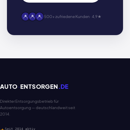
500+ zufriedene Kunden · 4,9★
AUTO
·
ENTSORGEN
.DE
Direkter Entsorgungsbetrieb für
Autoentsorgung — deutschlandweit seit
2014.
Seit 2014 aktiv