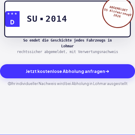
ABGEMELDET
§5 AltfahrzeugV
★★★
2026
SU
2014
D
So endet die Geschichte jedes Fahrzeugs in
Lohmar
rechtssicher abgemeldet, mit Verwertungsnachweis
Jetzt kostenlose Abholung anfragen
Ihr individueller Nachweis wird bei Abholung in Lohmar ausgestellt