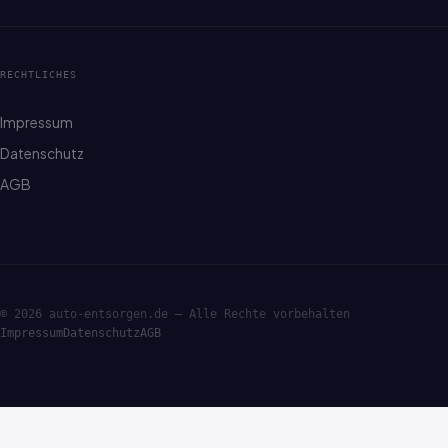
RECHTLICHES
Impressum
Datenschutz
AGB
© 2026 auto-entsorgen.de — Alle Rechte vorbehalten
Impressum
Datenschutz
AGB
·ENTSORGE