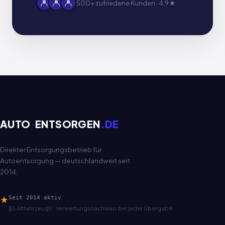
500+ zufriedene Kunden · 4,9★
AUTO
·
ENTSORGEN
.DE
Direkter Entsorgungsbetrieb für
Autoentsorgung — deutschlandweit seit
2014.
★
Seit 2014 aktiv
§5 AltfahrzeugV · Verwertungsnachweis bei jeder Übergabe