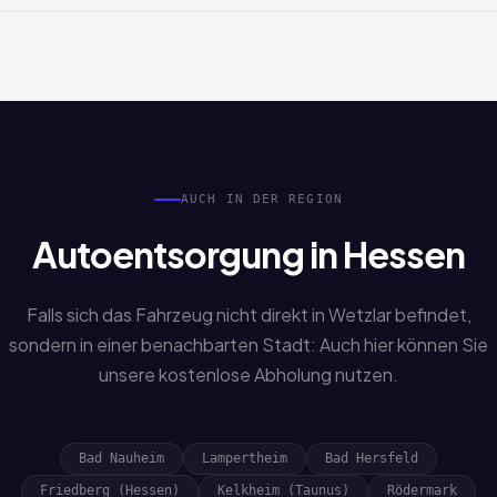
Nicht zwingend. Auch Sonderfälle wie verlorene Papiere,
Erbschaftsfahrzeuge oder fehlende Unterlagen werden
bearbeitet. Sprechen Sie uns einfach an.
AUCH IN DER REGION
Autoentsorgung in Hessen
Falls sich das Fahrzeug nicht direkt in Wetzlar befindet,
sondern in einer benachbarten Stadt: Auch hier können Sie
unsere kostenlose Abholung nutzen.
Bad Nauheim
Lampertheim
Bad Hersfeld
Friedberg (Hessen)
Kelkheim (Taunus)
Rödermark