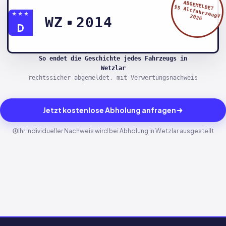
ABGEMELDET
§5 AltfahrzeugV
★★★
2026
WZ
2014
D
So endet die Geschichte jedes Fahrzeugs in
Wetzlar
rechtssicher abgemeldet, mit Verwertungsnachweis
Jetzt kostenlose Abholung anfragen
Ihr individueller Nachweis wird bei Abholung in Wetzlar ausgestellt