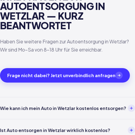
AUTOENTSORGUNG IN
WETZLAR — KURZ
BEANTWORTET
Haben Sie weitere Fragen zur Autoentsorgung in Wetzlar?
Wir sind Mo–Sa von 8–18 Uhr für Sie erreichbar.
Frage nicht dabei? Jetzt unverbindlich anfragen
Wie kann ich mein Auto in Wetzlar kostenlos entsorgen?
Über einen Entsorgungsbetrieb wie uns. Einfach per Telefon oder
WhatsApp melden — wir kümmern uns um alles weitere inklusive
Ist Auto entsorgen in Wetzlar wirklich kostenlos?