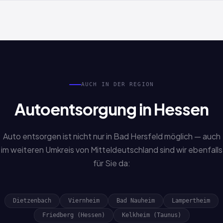
Nicht zwingend. Auch Sonderfälle wie verlorene Papiere,
Erbschaftsfahrzeuge oder fehlende Unterlagen werden
bearbeitet. Sprechen Sie uns einfach an.
AUCH IN DER REGION
Autoentsorgung in Hessen
Auto entsorgen ist nicht nur in Bad Hersfeld möglich — auch
im weiteren Umkreis von Mitteldeutschland sind wir ebenfalls
für Sie da:
Dietzenbach
Viernheim
Bad Nauheim
Lampertheim
Friedberg (Hessen)
Kelkheim (Taunus)