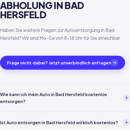
ABHOLUNG IN BAD
HERSFELD
Haben Sie weitere Fragen zur Autoentsorgung in Bad
Hersfeld? Wir sind Mo–Sa von 8–18 Uhr für Sie erreichbar.
Frage nicht dabei? Jetzt unverbindlich anfragen
Wie kann ich mein Auto in Bad Hersfeld kostenlos
entsorgen?
Über einen Entsorgungsbetrieb wie uns. Einfach per Telefon oder
WhatsApp melden — wir kümmern uns um alles weitere inklusive
Ist Auto entsorgen in Bad Hersfeld wirklich kostenlos?
Abholung in Bad Hersfeld und Verwertungsnachweis nach §5