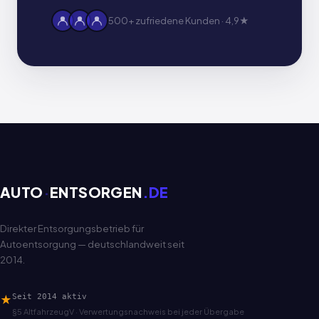
500+ zufriedene Kunden · 4,9★
AUTO
·
ENTSORGEN
.DE
Direkter Entsorgungsbetrieb für
Autoentsorgung — deutschlandweit seit
2014.
★
Seit 2014 aktiv
§5 AltfahrzeugV · Verwertungsnachweis bei jeder Übergabe