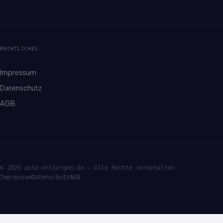
RECHTLICHES
Impressum
Datenschutz
AGB
© 2026 auto-entsorgen.de — Alle Rechte vorbehalten
Impressum
Datenschutz
AGB
·ENTSORGE