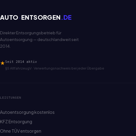
AUTO
·
ENTSORGEN
.DE
Direkter Entsorgungsbetrieb für
Autoentsorgung — deutschlandweit seit
2014.
★
Seit 2014 aktiv
§5 AltfahrzeugV · Verwertungsnachweis bei jeder Übergabe
LEISTUNGEN
Autoentsorgung kostenlos
KFZ Entsorgung
Ohne TÜV entsorgen