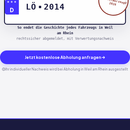
§5 AltfahrzeugV
★★★
2026
LÖ
2014
D
So endet die Geschichte jedes Fahrzeugs in Weil
am Rhein
rechtssicher abgemeldet, mit Verwertungsnachweis
Jetzt kostenlose Abholung anfragen
Ihr individueller Nachweis wird bei Abholung in Weil am Rhein ausgestellt