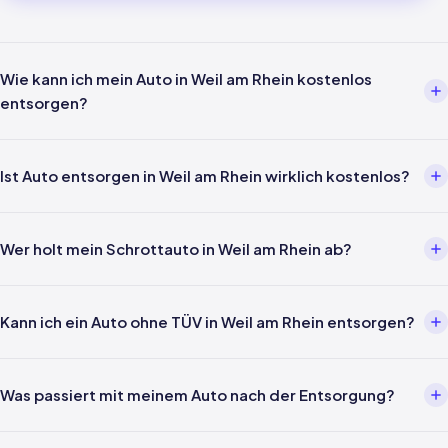
Wie kann ich mein Auto in Weil am Rhein kostenlos
entsorgen?
Über einen Entsorgungsbetrieb wie uns. Einfach per Telefon oder
WhatsApp melden — wir kümmern uns um alles weitere inklusive
Ist Auto entsorgen in Weil am Rhein wirklich kostenlos?
Abholung in Weil am Rhein und Verwertungsnachweis nach §5
AltfahrzeugV.
Ja — für Privatpersonen ist die Entsorgung gemäß §3 Abs. 4
AltfahrzeugV gesetzlich kostenlos. In Weil am Rhein und ganz
Wer holt mein Schrottauto in Weil am Rhein ab?
Baden-Württemberg fallen keine Kosten für Abholung,
Verwertung oder Nachweis an.
Unsere eigenen Fahrer kommen direkt zu Ihnen nach Weil am Rhein
— kein Drittanbieter, kein Portal. Wir holen Ihr Fahrzeug persönlich
Kann ich ein Auto ohne TÜV in Weil am Rhein entsorgen?
ab.
Ja, auch Fahrzeuge ohne gültige Hauptuntersuchung werden in
Weil am Rhein problemlos angenommen. Auch nicht fahrbereit,
Was passiert mit meinem Auto nach der Entsorgung?
ohne Schlüssel oder stark beschädigt — kein Problem.
Ihr Fahrzeug aus Weil am Rhein wird fachgerecht demontiert,