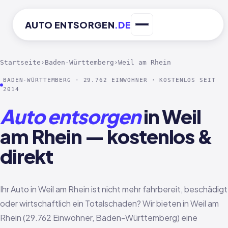
AUTO
ENTSORGEN
.DE
Startseite
›
Baden-Württemberg
›
Weil am Rhein
BADEN-WÜRTTEMBERG · 29.762 EINWOHNER · KOSTENLOS SEIT
2014
Auto entsorgen
in Weil
am Rhein — kostenlos &
direkt
Ihr Auto in Weil am Rhein ist nicht mehr fahrbereit, beschädigt
oder wirtschaftlich ein Totalschaden? Wir bieten in Weil am
Rhein (29.762 Einwohner, Baden-Württemberg) eine