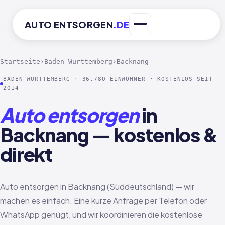
AUTO
ENTSORGEN
.DE
Startseite
›
Baden-Württemberg
›
Backnang
BADEN-WÜRTTEMBERG · 36.780 EINWOHNER · KOSTENLOS SEIT
2014
Auto entsorgen
in
Backnang — kostenlos &
direkt
Auto entsorgen in Backnang (Süddeutschland) — wir
machen es einfach. Eine kurze Anfrage per Telefon oder
WhatsApp genügt, und wir koordinieren die kostenlose