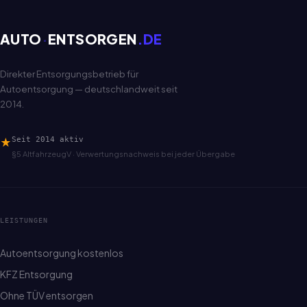
AUTO
·
ENTSORGEN
.DE
Direkter Entsorgungsbetrieb für
Autoentsorgung — deutschlandweit seit
2014.
★
Seit 2014 aktiv
§5 AltfahrzeugV · Verwertungsnachweis bei jeder Übergabe
LEISTUNGEN
Autoentsorgung kostenlos
KFZ Entsorgung
Ohne TÜV entsorgen