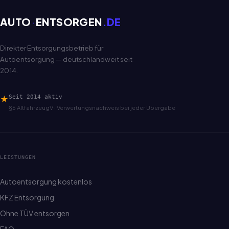
AUTO
·
ENTSORGEN
.DE
Direkter Entsorgungsbetrieb für
Autoentsorgung — deutschlandweit seit
2014.
★
Seit 2014 aktiv
§5 AltfahrzeugV · Verwertungsnachweis bei jeder Übergabe
LEISTUNGEN
Autoentsorgung kostenlos
KFZ Entsorgung
Ohne TÜV entsorgen