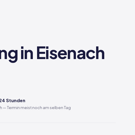
ng in Eisenach
 24 Stunden
ch — Termin meist noch am selben Tag