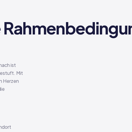
e Rahmenbedingun
nach ist
estuft. Mit
en Herzen
die
andort