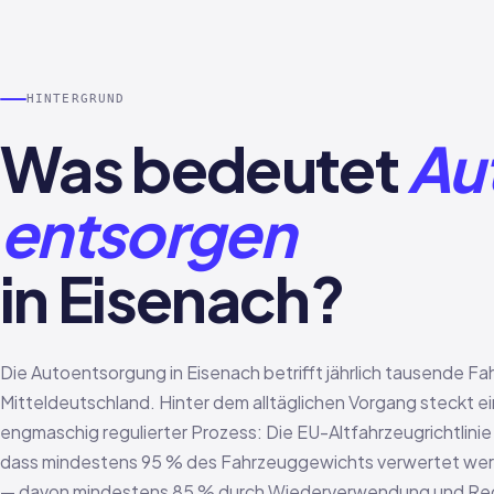
HINTERGRUND
Was bedeutet
Au
entsorgen
in Eisenach?
Die Autoentsorgung in Eisenach betrifft jährlich tausende Fa
Mitteldeutschland. Hinter dem alltäglichen Vorgang steckt ei
engmaschig regulierter Prozess: Die EU-Altfahrzeugrichtlinie 
dass mindestens 95 % des Fahrzeuggewichts verwertet we
— davon mindestens 85 % durch Wiederverwendung und Recy