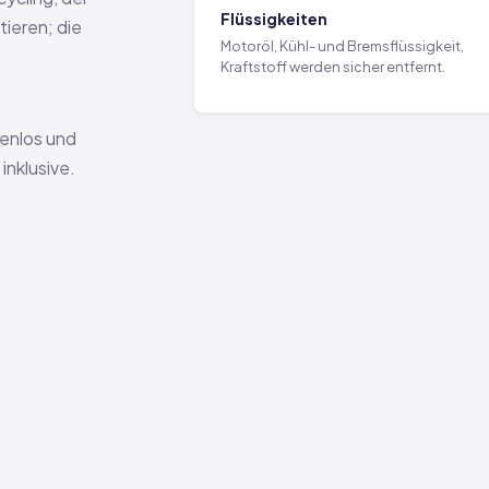
Flüssigkeiten
ieren; die
Motoröl, Kühl- und Bremsflüssigkeit,
Kraftstoff werden sicher entfernt.
tenlos und
nklusive.