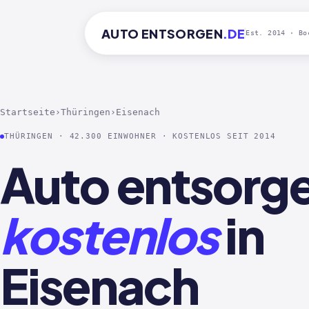
AUTO
ENTSORGEN
.DE
Est. 2014 · Bo
Startseite
›
Thüringen
›
Eisenach
THÜRINGEN · 42.300 EINWOHNER · KOSTENLOS SEIT 2014
Auto entsorg
kostenlos
in
Eisenach