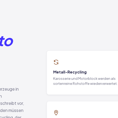
to
Metall-Recycling
Karosserie und Motorblock werden als
sortenreine Rohstoffe wiederverwertet.
hrzeuge in
n
schreibt vor,
rden müssen
cling, der