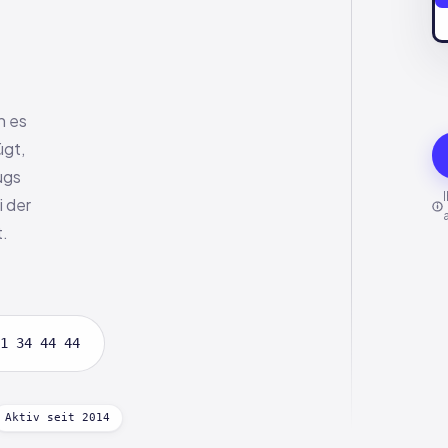
n es
ügt,
ugs
i der
t.
1 34 44 44
Aktiv seit 2014