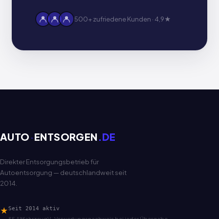
500+ zufriedene Kunden · 4,9★
AUTO
·
ENTSORGEN
.DE
Direkter Entsorgungsbetrieb für
Autoentsorgung — deutschlandweit seit
2014.
★
Seit 2014 aktiv
§5 AltfahrzeugV · Verwertungsnachweis bei jeder Übergabe