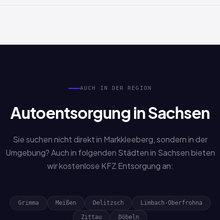
Nicht zwingend. Auch Sonderfälle wie verlorene Papiere,
Erbschaftsfahrzeuge oder fehlende Unterlagen werden
bearbeitet. Sprechen Sie uns einfach an.
AUCH IN DER REGION
Autoentsorgung in Sachsen
Sie suchen nicht direkt in Markkleeberg, sondern in der
Umgebung? Auch in folgenden Städten in Sachsen bieten
wir kostenlose KFZ Entsorgung an:
Grimma
Meißen
Delitzsch
Limbach-Oberfrohna
Zittau
Döbeln