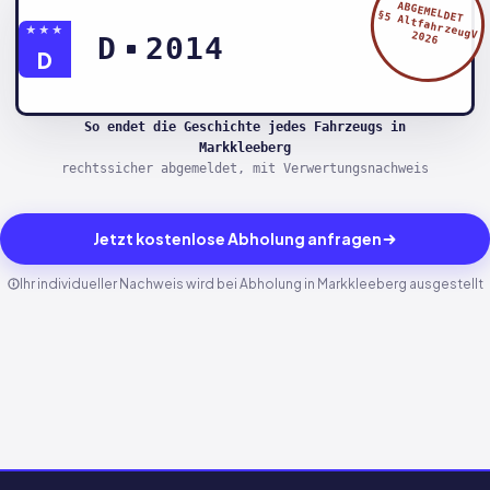
ABGEMELDET
§5 AltfahrzeugV
★★★
2026
D
2014
D
So endet die Geschichte jedes Fahrzeugs in
Markkleeberg
rechtssicher abgemeldet, mit Verwertungsnachweis
Jetzt kostenlose Abholung anfragen
Ihr individueller Nachweis wird bei Abholung in Markkleeberg ausgestellt