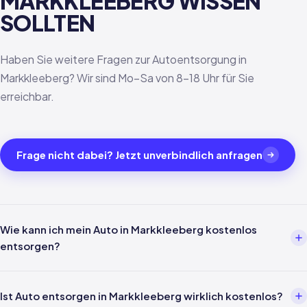
MARKKLEEBERG WISSEN
SOLLTEN
Haben Sie weitere Fragen zur Autoentsorgung in
Markkleeberg? Wir sind Mo–Sa von 8–18 Uhr für Sie
erreichbar.
Frage nicht dabei? Jetzt unverbindlich anfragen
Wie kann ich mein Auto in Markkleeberg kostenlos
entsorgen?
Über einen Entsorgungsbetrieb wie uns. Einfach per Telefon oder
WhatsApp melden — wir kümmern uns um alles weitere inklusive
Ist Auto entsorgen in Markkleeberg wirklich kostenlos?