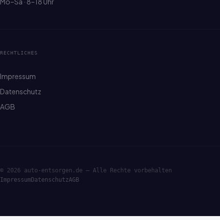
Mo–Sa · 8–18 Uhr
RECHTLICHES
Impressum
Datenschutz
AGB
© 2026 auto-entsorgen.de — Alle Rechte vorbehalten
Impressum
Datenschutz
AGB
·ENTSORGE