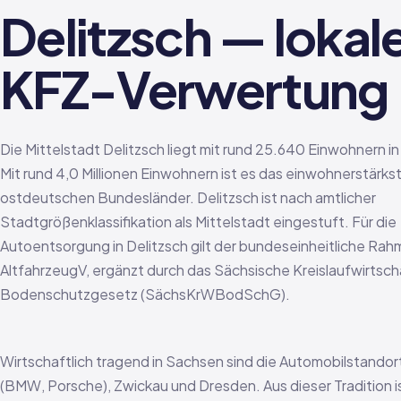
Delitzsch — loka
KFZ-Verwertung
Die Mittelstadt Delitzsch liegt mit rund 25.640 Einwohnern i
Mit rund 4,0 Millionen Einwohnern ist es das einwohnerstärks
ostdeutschen Bundesländer. Delitzsch ist nach amtlicher
Stadtgrößenklassifikation als Mittelstadt eingestuft. Für die
Autoentsorgung in Delitzsch gilt der bundeseinheitliche Rah
AltfahrzeugV, ergänzt durch das Sächsische Kreislaufwirtsch
Bodenschutzgesetz (SächsKrWBodSchG).
Wirtschaftlich tragend in Sachsen sind die Automobilstandor
(BMW, Porsche), Zwickau und Dresden. Aus dieser Tradition is