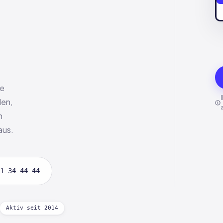
te
den,
n
aus.
1 34 44 44
Aktiv seit 2014