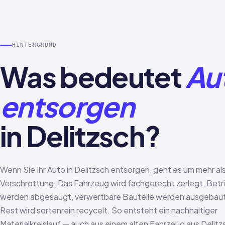
HINTERGRUND
Was bedeutet
Au
entsorgen
in Delitzsch?
Wenn Sie Ihr Auto in Delitzsch entsorgen, geht es um mehr als
Verschrottung: Das Fahrzeug wird fachgerecht zerlegt, Betr
werden abgesaugt, verwertbare Bauteile werden ausgebaut
Rest wird sortenrein recycelt. So entsteht ein nachhaltiger
Materialkreislauf — auch aus einem alten Fahrzeug aus Delitz