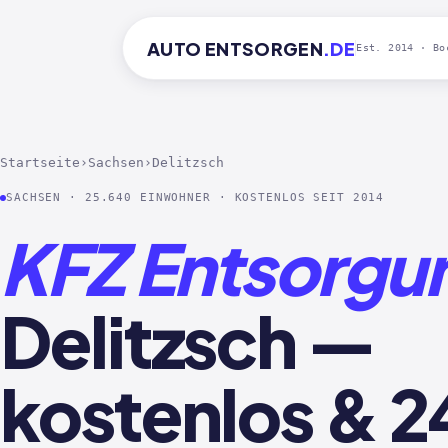
AUTO
ENTSORGEN
.DE
Est. 2014 · Bo
Startseite
›
Sachsen
›
Delitzsch
SACHSEN · 25.640 EINWOHNER · KOSTENLOS SEIT 2014
KFZ Entsorgu
Delitzsch —
kostenlos & 2