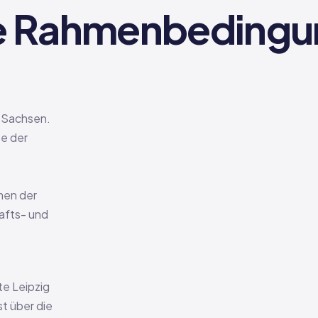
le Rahmenbedingun
n Sachsen.
te der
men der
afts- und
te Leipzig
t über die