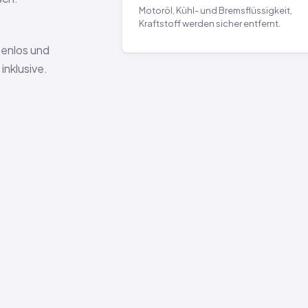
Motoröl, Kühl- und Bremsflüssigkeit,
Kraftstoff werden sicher entfernt.
tenlos und
nklusive.