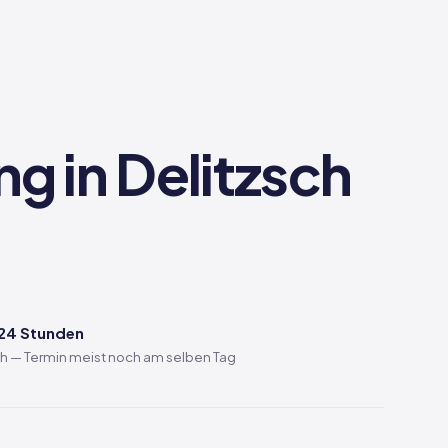
ng in Delitzsch
 24 Stunden
ch — Termin meist noch am selben Tag