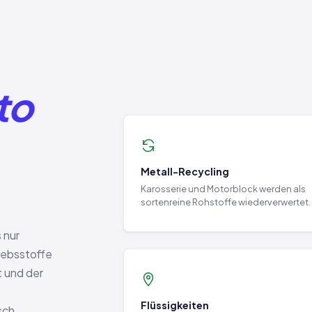
to
Metall-Recycling
Karosserie und Motorblock werden als
sortenreine Rohstoffe wiederverwertet.
 nur
iebsstoffe
 und der
Flüssigkeiten
sch.