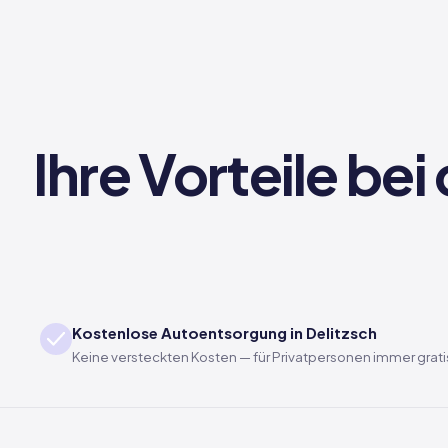
Ihre Vorteile be
Kostenlose Autoentsorgung in Delitzsch
Keine versteckten Kosten — für Privatpersonen immer grati