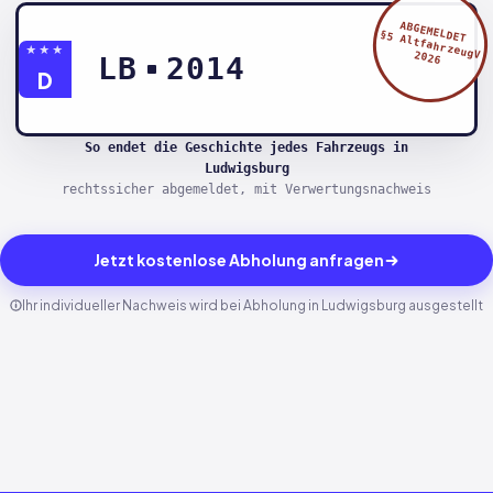
ABGEMELDET
§5 AltfahrzeugV
★★★
2026
LB
2014
D
So endet die Geschichte jedes Fahrzeugs in
Ludwigsburg
rechtssicher abgemeldet, mit Verwertungsnachweis
Jetzt kostenlose Abholung anfragen
Ihr individueller Nachweis wird bei Abholung in Ludwigsburg ausgestellt