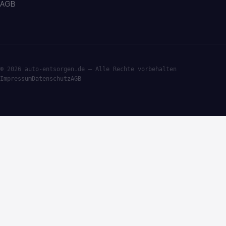
AGB
© 2026 auto-entsorgen.de — Alle Rechte vorbehalten
Impressum
Datenschutz
AGB
·ENTSORGE