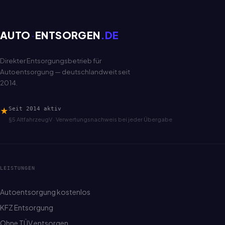
AUTO
·
ENTSORGEN
.DE
Direkter Entsorgungsbetrieb für
Autoentsorgung — deutschlandweit seit
2014.
★
Seit 2014 aktiv
§5 AltfahrzeugV · Verwertungsnachweis bei jeder Übergabe
LEISTUNGEN
Autoentsorgung kostenlos
KFZ Entsorgung
Ohne TÜV entsorgen