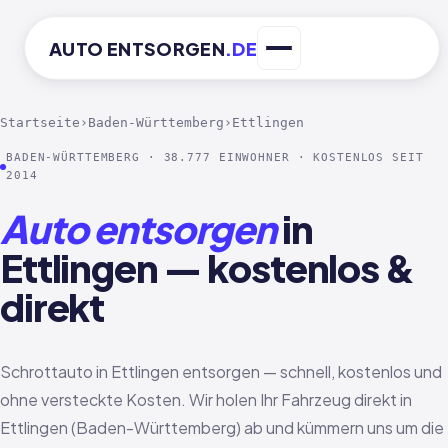
AUTO
ENTSORGEN
.DE
Startseite
›
Baden-Württemberg
›
Ettlingen
BADEN-WÜRTTEMBERG · 38.777 EINWOHNER · KOSTENLOS SEIT
2014
Auto entsorgen
in
Ettlingen — kostenlos &
direkt
Schrottauto in Ettlingen entsorgen — schnell, kostenlos und
ohne versteckte Kosten. Wir holen Ihr Fahrzeug direkt in
Ettlingen (Baden-Württemberg) ab und kümmern uns um die