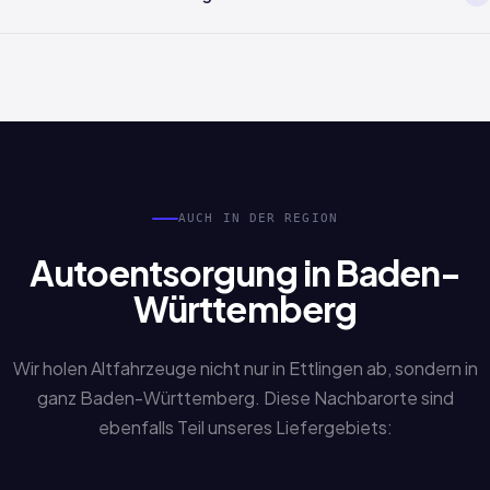
zurück und koordinieren die Abholung in Ettlingen.
Nicht zwingend. Auch Sonderfälle wie verlorene Papiere,
Erbschaftsfahrzeuge oder fehlende Unterlagen werden
bearbeitet. Sprechen Sie uns einfach an.
AUCH IN DER REGION
Autoentsorgung in Baden-
Württemberg
Wir holen Altfahrzeuge nicht nur in Ettlingen ab, sondern in
ganz Baden-Württemberg. Diese Nachbarorte sind
ebenfalls Teil unseres Liefergebiets: