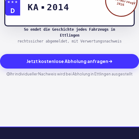
§5 AltfahrzeugV
★★★
2026
KA
2014
D
So endet die Geschichte jedes Fahrzeugs in
Ettlingen
rechtssicher abgemeldet, mit Verwertungsnachweis
Jetzt kostenlose Abholung anfragen
Ihr individueller Nachweis wird bei Abholung in Ettlingen ausgestellt