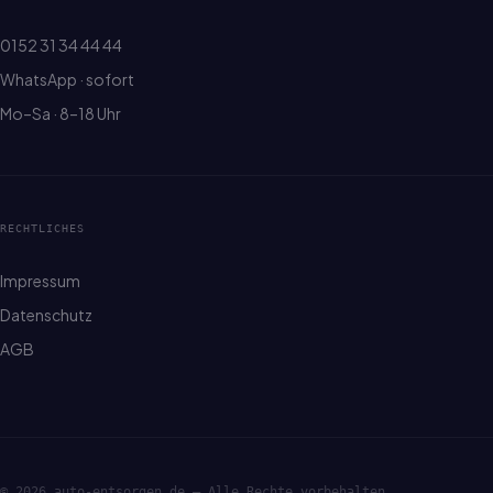
0152 31 34 44 44
WhatsApp · sofort
Mo–Sa · 8–18 Uhr
RECHTLICHES
Impressum
Datenschutz
AGB
© 2026 auto-entsorgen.de — Alle Rechte vorbehalten