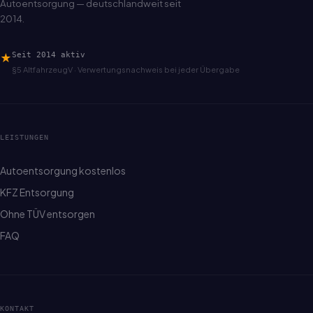
Autoentsorgung — deutschlandweit seit
2014.
★
Seit 2014 aktiv
§5 AltfahrzeugV · Verwertungsnachweis bei jeder Übergabe
LEISTUNGEN
Autoentsorgung kostenlos
KFZ Entsorgung
Ohne TÜV entsorgen
FAQ
KONTAKT