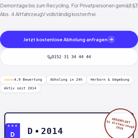
Demontage bis zum Recycling. Für Privatpersonen gemäß §3
Abs. 4 AltfahrzeugV vollständig kostenfrei.
Jetzt kostenlose Abholung anfragen
0152 31 34 44 44
★★★★★
4,9 Bewertung
Abholung in 24h
Herborn & Umgebung
Aktiv seit 2014
ABGEMELDET
§5 AltfahrzeugV
★★★
2026
D
2014
D