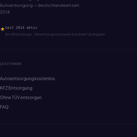
Autoentsorgung — deutschlandweit seit
2014.
★
Seit 2014 aktiv
§5 AltfahrzeugV · Verwertungsnachweis bei jeder Übergabe
LEISTUNGEN
Autoentsorgung kostenlos
KFZ Entsorgung
Ohne TÜV entsorgen
FAQ