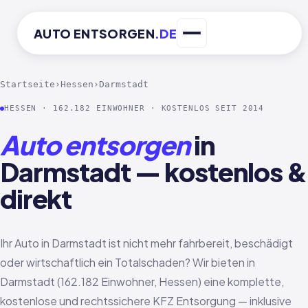
AUTO
ENTSORGEN
.DE
Startseite
›
Hessen
›
Darmstadt
HESSEN · 162.182 EINWOHNER · KOSTENLOS SEIT 2014
Auto entsorgen
in
Darmstadt — kostenlos &
direkt
Ihr Auto in Darmstadt ist nicht mehr fahrbereit, beschädigt
oder wirtschaftlich ein Totalschaden? Wir bieten in
Darmstadt (162.182 Einwohner, Hessen) eine komplette,
kostenlose und rechtssichere KFZ Entsorgung — inklusive