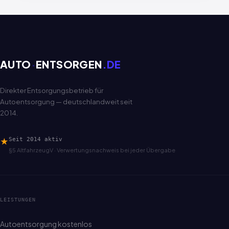
AUTO
·
ENTSORGEN
.DE
Direkter Entsorgungsbetrieb für
Autoentsorgung — deutschlandweit seit
2014.
★
Seit 2014 aktiv
§5 AltfahrzeugV · Verwertungsnachweis bei jeder Übergabe
LEISTUNGEN
Autoentsorgung kostenlos