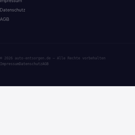
Impressum
Datenschutz
AGB
© 2026 auto-entsorgen.de — Alle Rechte vorbehalten
Impressum
Datenschutz
AGB
·ENTSORGE