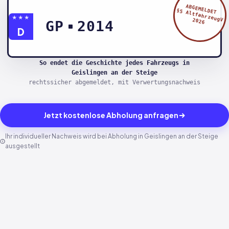
ABGEMELDET
§5 AltfahrzeugV
★★★
2026
GP
2014
D
So endet die Geschichte jedes Fahrzeugs in
Geislingen an der Steige
rechtssicher abgemeldet, mit Verwertungsnachweis
Jetzt kostenlose Abholung anfragen
Ihr individueller Nachweis wird bei Abholung in Geislingen an der Steige
ausgestellt