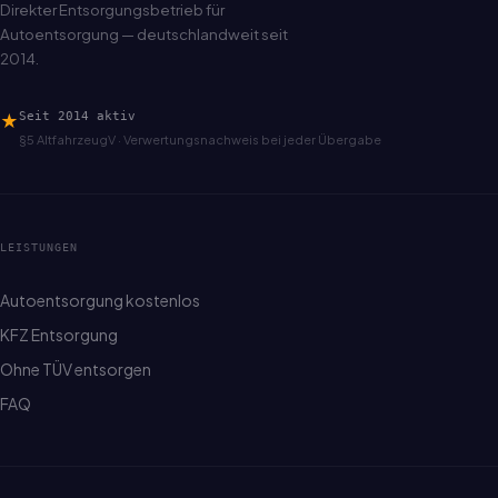
Direkter Entsorgungsbetrieb für
Autoentsorgung — deutschlandweit seit
2014.
★
Seit 2014 aktiv
§5 AltfahrzeugV · Verwertungsnachweis bei jeder Übergabe
LEISTUNGEN
Autoentsorgung kostenlos
KFZ Entsorgung
Ohne TÜV entsorgen
FAQ