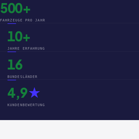
500+
FAHRZEUGE PRO JAHR
10+
JAHRE ERFAHRUNG
16
BUNDESLÄNDER
4,9
★
KUNDENBEWERTUNG