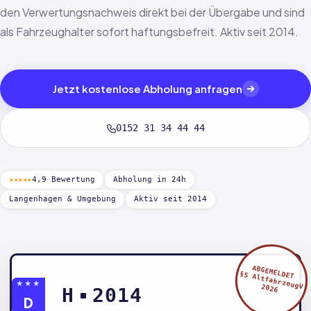
den Verwertungsnachweis direkt bei der Übergabe und sind
als Fahrzeughalter sofort haftungsbefreit. Aktiv seit 2014.
Jetzt kostenlose Abholung anfragen
0152 31 34 44 44
★★★★★
4,9 Bewertung
Abholung in 24h
Langenhagen & Umgebung
Aktiv seit 2014
ABGEMELDET
§5 AltfahrzeugV
★★★
2026
H
2014
D