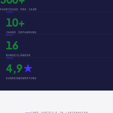
FAHRZEUGE PRO JAHR
10+
JAHRE ERFAHRUNG
16
BUNDESLÄNDER
4,9
★
KUNDENBEWERTUNG
IHRE VORTEILE IN LANGENHAGEN