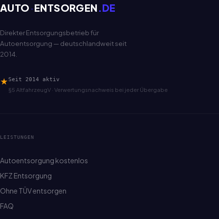
AUTO
·
ENTSORGEN
.DE
Direkter Entsorgungsbetrieb für
Autoentsorgung — deutschlandweit seit
2014.
★
Seit 2014 aktiv
§5 AltfahrzeugV · Verwertungsnachweis bei jeder Übergabe
LEISTUNGEN
Autoentsorgung kostenlos
KFZ Entsorgung
Ohne TÜV entsorgen
FAQ