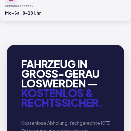
ÖFFNUNGSZEITEN
Mo–Sa · 8–18 Uhr
FAHRZEUG IN
GROSS-GERAU L
OSWERDEN —
KOSTENLOS &
RECHTSSICHER.
Kostenlose Abholung, fachgerechte KFZ
Entsorgung und rechtssicherer