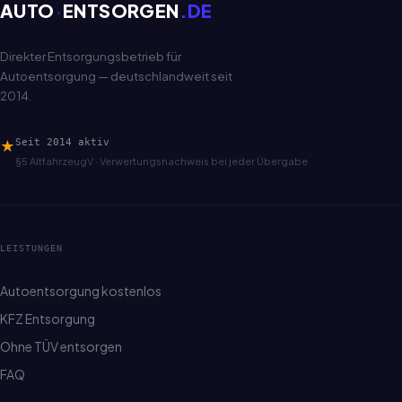
AUTO
·
ENTSORGEN
.DE
Direkter Entsorgungsbetrieb für
Autoentsorgung — deutschlandweit seit
2014.
★
Seit 2014 aktiv
§5 AltfahrzeugV · Verwertungsnachweis bei jeder Übergabe
LEISTUNGEN
Autoentsorgung kostenlos
KFZ Entsorgung
Ohne TÜV entsorgen
FAQ