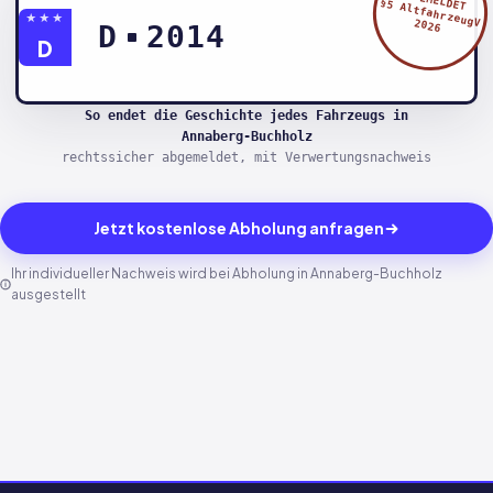
§5 AltfahrzeugV
★★★
2026
D
2014
D
So endet die Geschichte jedes Fahrzeugs in
Annaberg-Buchholz
rechtssicher abgemeldet, mit Verwertungsnachweis
Jetzt kostenlose Abholung anfragen
Ihr individueller Nachweis wird bei Abholung in Annaberg-Buchholz
ausgestellt