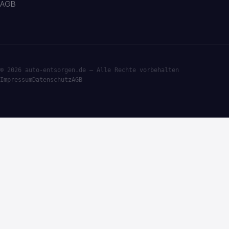
AGB
© 2026 auto-entsorgen.de — Alle Rechte vorbehalten
Impressum
Datenschutz
AGB
·ENTSORGE