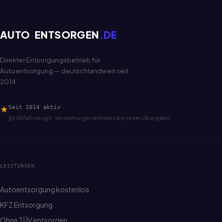
AUTO
·
ENTSORGEN
.DE
Direkter Entsorgungsbetrieb für
Autoentsorgung — deutschlandweit seit
2014.
★
Seit 2014 aktiv
§5 AltfahrzeugV · Verwertungsnachweis bei jeder Übergabe
LEISTUNGEN
Autoentsorgung kostenlos
KFZ Entsorgung
Ohne TÜV entsorgen