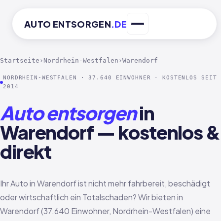
AUTO
ENTSORGEN
.DE
Startseite
›
Nordrhein-Westfalen
›
Warendorf
NORDRHEIN-WESTFALEN · 37.640 EINWOHNER · KOSTENLOS SEIT
2014
Auto entsorgen
in
Warendorf — kostenlos &
direkt
Ihr Auto in Warendorf ist nicht mehr fahrbereit, beschädigt
oder wirtschaftlich ein Totalschaden? Wir bieten in
Warendorf (37.640 Einwohner, Nordrhein-Westfalen) eine