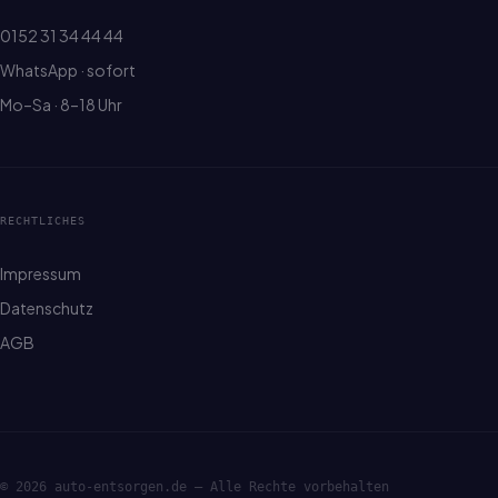
0152 31 34 44 44
WhatsApp · sofort
Mo–Sa · 8–18 Uhr
RECHTLICHES
Impressum
Datenschutz
AGB
© 2026 auto-entsorgen.de — Alle Rechte vorbehalten