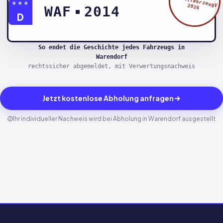
§5 AltfahrzeugV
★★★
2026
WAF
2014
D
So endet die Geschichte jedes Fahrzeugs in
Warendorf
rechtssicher abgemeldet, mit Verwertungsnachweis
Jetzt kostenlose Abholung anfragen
Ihr individueller Nachweis wird bei Abholung in Warendorf ausgestellt