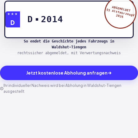
ABGEMELDET
§5 AltfahrzeugV
★★★
2026
D
2014
D
So endet die Geschichte jedes Fahrzeugs in
Waldshut-Tiengen
rechtssicher abgemeldet, mit Verwertungsnachweis
Jetzt kostenlose Abholung anfragen
Ihr individueller Nachweis wird bei Abholung in Waldshut-Tiengen
ausgestellt