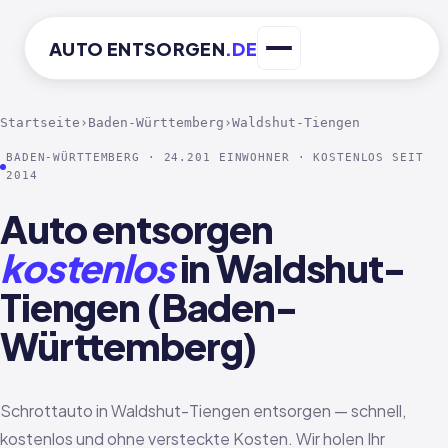
AUTO
ENTSORGEN
.DE
Startseite
›
Baden-Württemberg
›
Waldshut-Tiengen
BADEN-WÜRTTEMBERG · 24.201 EINWOHNER · KOSTENLOS SEIT
2014
Auto entsorgen
kostenlos
in Waldshut-
Tiengen (Baden-
Württemberg)
Schrottauto in Waldshut-Tiengen entsorgen — schnell,
kostenlos und ohne versteckte Kosten. Wir holen Ihr