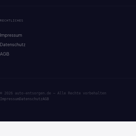
RECHTLICHES
Impressum
Datenschutz
AGB
© 2026 auto-entsorgen.de — Alle Rechte vorbehalten
Impressum
Datenschutz
AGB
·ENTSORGE