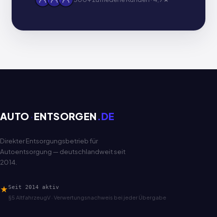
AUTO
·
ENTSORGEN
.DE
Direkter Entsorgungsbetrieb für
Autoentsorgung — deutschlandweit seit
2014.
★
Seit 2014 aktiv
§5 AltfahrzeugV · Verwertungsnachweis bei jeder Übergabe