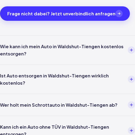
Frage nicht dabei? Jetzt unverbindlich anfragen
Wie kann ich mein Auto in Waldshut-Tiengen kostenlos
entsorgen?
Über einen Entsorgungsbetrieb wie uns. Einfach per Telefon oder
WhatsApp melden — wir kümmern uns um alles weitere inklusive
Ist Auto entsorgen in Waldshut-Tiengen wirklich
Abholung in Waldshut-Tiengen und Verwertungsnachweis nach §5
kostenlos?
AltfahrzeugV.
Ja — für Privatpersonen ist die Entsorgung gemäß §3 Abs. 4
AltfahrzeugV gesetzlich kostenlos. In Waldshut-Tiengen und ganz
Wer holt mein Schrottauto in Waldshut-Tiengen ab?
Baden-Württemberg fallen keine Kosten für Abholung,
Verwertung oder Nachweis an.
Unsere eigenen Fahrer kommen direkt zu Ihnen nach Waldshut-
Tiengen — kein Drittanbieter, kein Portal. Wir holen Ihr Fahrzeug
Kann ich ein Auto ohne TÜV in Waldshut-Tiengen
persönlich ab.
entsorgen?