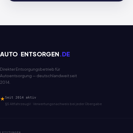
AUTO
·
ENTSORGEN
.DE
Direkter Entsorgungsbetrieb für
Autoentsorgung — deutschlandweit seit
2014.
★
Seit 2014 aktiv
§5 AltfahrzeugV · Verwertungsnachweis bei jeder Übergabe
LEISTUNGEN