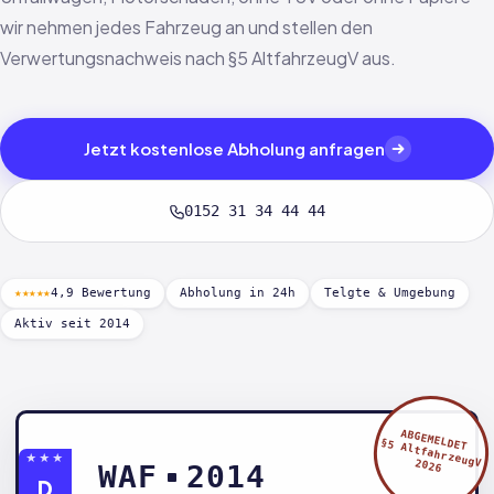
wir nehmen jedes Fahrzeug an und stellen den
Verwertungsnachweis nach §5 AltfahrzeugV aus.
Jetzt kostenlose Abholung anfragen
0152 31 34 44 44
★★★★★
4,9 Bewertung
Abholung in 24h
Telgte & Umgebung
Aktiv seit 2014
ABGEMELDET
§5 AltfahrzeugV
★★★
2026
WAF
2014
D