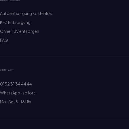
Autoentsorgung kostenlos
KFZ Entsorgung
Ohne TÜV entsorgen
FAQ
KONTAKT
0152 31 34 44 44
WhatsApp · sofort
Mo–Sa · 8–18 Uhr