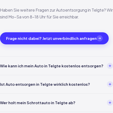
Haben Sie weitere Fragen zur Autoentsorgung in Telgte? Wir
sind Mo–Sa von 8–18 Uhr für Sie erreichbar.
Frage nicht dabei? Jetzt unverbindlich anfragen
Wie kann ich mein Auto in Telgte kostenlos entsorgen?
Über einen Entsorgungsbetrieb wie uns. Einfach per Telefon oder
WhatsApp melden — wir kümmern uns um alles weitere inklusive
Ist Auto entsorgen in Telgte wirklich kostenlos?
Abholung in Telgte und Verwertungsnachweis nach §5
AltfahrzeugV.
Ja — für Privatpersonen ist die Entsorgung gemäß §3 Abs. 4
AltfahrzeugV gesetzlich kostenlos. In Telgte und ganz Nordrhein-
Wer holt mein Schrottauto in Telgte ab?
Westfalen fallen keine Kosten für Abholung, Verwertung oder