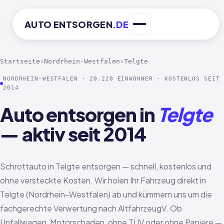
AUTO
ENTSORGEN
.DE
Startseite
›
Nordrhein-Westfalen
›
Telgte
NORDRHEIN-WESTFALEN · 20.220 EINWOHNER · KOSTENLOS SEIT
2014
Auto entsorgen in
Telgte
— aktiv seit 2014
Schrottauto in Telgte entsorgen — schnell, kostenlos und
ohne versteckte Kosten. Wir holen Ihr Fahrzeug direkt in
Telgte (Nordrhein-Westfalen) ab und kümmern uns um die
fachgerechte Verwertung nach AltfahrzeugV. Ob
Unfallwagen, Motorschaden, ohne TÜV oder ohne Papiere —