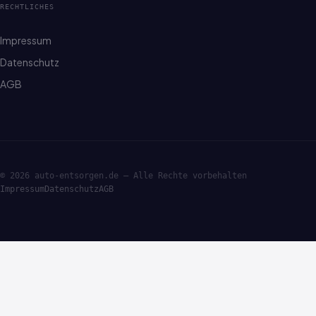
RECHTLICHES
Impressum
Datenschutz
AGB
© 2026 auto-entsorgen.de — Alle Rechte vorbehalten
Impressum
Datenschutz
AGB
·ENTSORGE