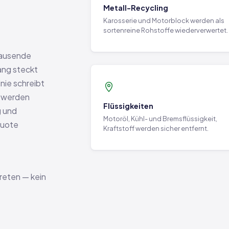
Metall-Recycling
Karosserie und Motorblock werden als
sortenreine Rohstoffe wiederverwertet.
tausende
ang steckt
nie schreibt
t werden
Flüssigkeiten
 und
Motoröl, Kühl- und Bremsflüssigkeit,
Quote
Kraftstoff werden sicher entfernt.
reten — kein