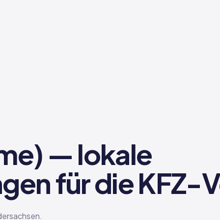
e) — lokale
en für die KFZ-
dersachsen.