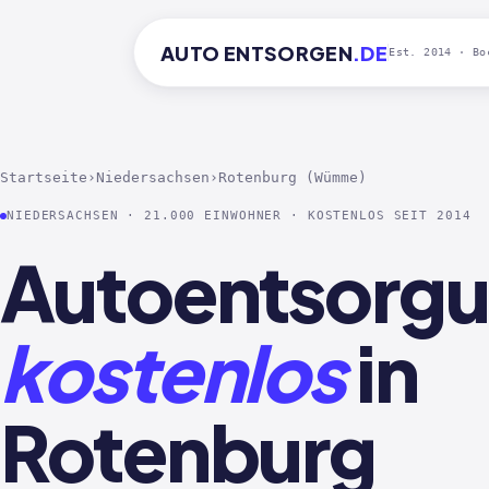
AUTO
ENTSORGEN
.DE
Est. 2014 · Bo
Startseite
›
Niedersachsen
›
Rotenburg (Wümme)
NIEDERSACHSEN · 21.000 EINWOHNER · KOSTENLOS SEIT 2014
Autoentsorg
kostenlos
in
Rotenburg