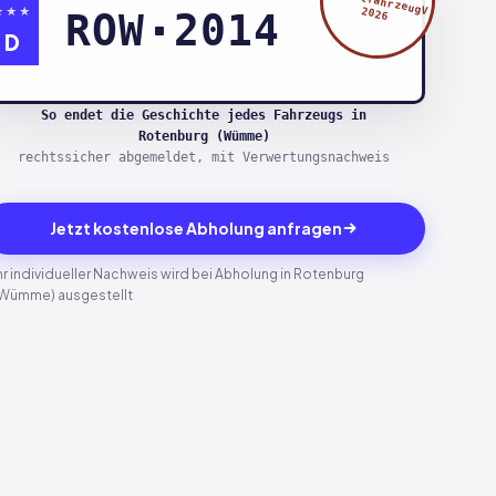
§5 AltfahrzeugV
★★★
2026
ROW
2014
D
So endet die Geschichte jedes Fahrzeugs in
Rotenburg (Wümme)
rechtssicher abgemeldet, mit Verwertungsnachweis
Jetzt kostenlose Abholung anfragen
hr individueller Nachweis wird bei Abholung in Rotenburg
Wümme) ausgestellt