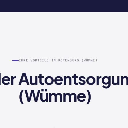
IHRE VORTEILE IN ROTENBURG (WÜMME)
i der Autoentsorgu
(Wümme)