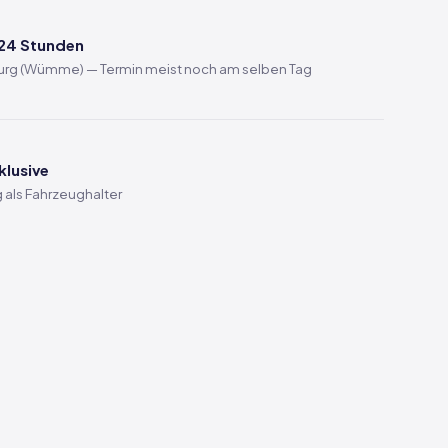
 24 Stunden
burg (Wümme) — Termin meist noch am selben Tag
klusive
 als Fahrzeughalter