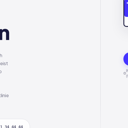
n
ch
eist
b
I
(
linie
1 34 44 44