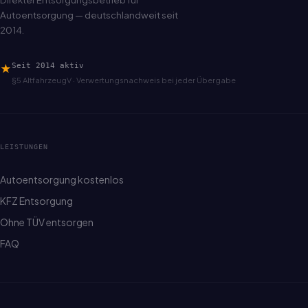
Autoentsorgung — deutschlandweit seit
2014.
★
Seit 2014 aktiv
§5 AltfahrzeugV · Verwertungsnachweis bei jeder Übergabe
LEISTUNGEN
Autoentsorgung kostenlos
KFZ Entsorgung
Ohne TÜV entsorgen
FAQ