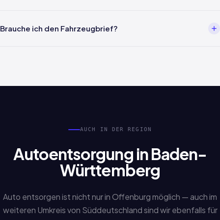
Zulassungsstelle, Finanzbehörden und Versicherung.
Meist innerhalb von 24 Stunden nach Terminbestätigung. Wir
melden uns in der Regel innerhalb von 2 Stunden auf Ihre Anfrage
Brauche ich den Fahrzeugbrief?
zurück und koordinieren die Abholung in Offenburg.
Nicht zwingend. Auch Sonderfälle wie verlorene Papiere,
Erbschaftsfahrzeuge oder fehlende Unterlagen werden
bearbeitet. Sprechen Sie uns einfach an.
AUCH IN DER REGION
Autoentsorgung in Baden-
Württemberg
Auto entsorgen ist nicht nur in Offenburg möglich — auch im
weiteren Umkreis von Süddeutschland sind wir ebenfalls für