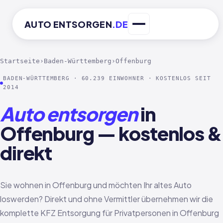
AUTO
ENTSORGEN
.DE
Startseite
›
Baden-Württemberg
›
Offenburg
BADEN-WÜRTTEMBERG · 60.239 EINWOHNER · KOSTENLOS SEIT
2014
Auto entsorgen
in
Offenburg — kostenlos &
direkt
Sie wohnen in Offenburg und möchten Ihr altes Auto
loswerden? Direkt und ohne Vermittler übernehmen wir die
komplette KFZ Entsorgung für Privatpersonen in Offenburg