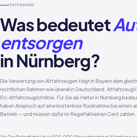
HINTERGRUND
Was bedeutet
Au
entsorgen
in Nürnberg?
Die Verwertung von Altfahrzeugen folgt in Bayern dem gleic
rechtlichen Rahmen wie überall in Deutschland: Altfahrzeug
EU-Altfahrzeugrichtlinie. Für Sie als Halter in Nürnberg bedeu
haben Anspruch auf eine kostenlose Rücknahme bei einem 
Betrieb — und müssen dafür im Regelfall keinen Cent zahlen.
Als Großstadt mit über 500.000 Einwohnern hat Nürnberg e