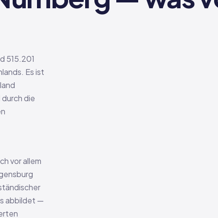
nd 515.201
ands. Es ist
sland
 durch die
en
ch vor allem
egensburg
lständischer
s abbildet —
ierten