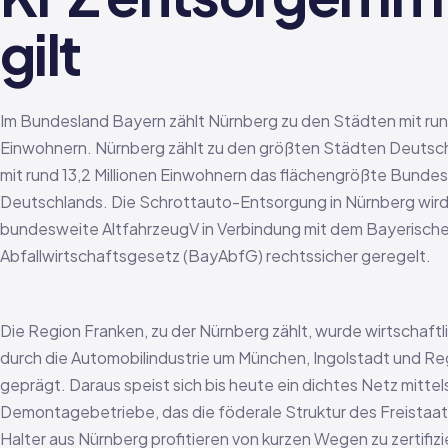
gilt
Im Bundesland Bayern zählt Nürnberg zu den Städten mit ru
Einwohnern. Nürnberg zählt zu den größten Städten Deutschl
mit rund 13,2 Millionen Einwohnern das flächengrößte Bunde
Deutschlands. Die Schrottauto-Entsorgung in Nürnberg wird
bundesweite AltfahrzeugV in Verbindung mit dem Bayerisch
Abfallwirtschaftsgesetz (BayAbfG) rechtssicher geregelt.
Die Region Franken, zu der Nürnberg zählt, wurde wirtschaftli
durch die Automobilindustrie um München, Ingolstadt und R
geprägt. Daraus speist sich bis heute ein dichtes Netz mitte
Demontagebetriebe, das die föderale Struktur des Freistaat
Halter aus Nürnberg profitieren von kurzen Wegen zu zertifiz