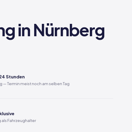
ng in Nürnberg
 24 Stunden
rg — Termin meist noch am selben Tag
klusive
 als Fahrzeughalter