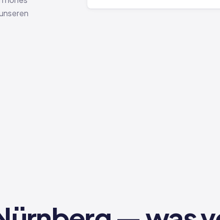
 unseren
 Nürnberg — was v