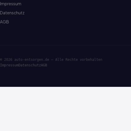
Impressum
Datenschutz
AGB
© 2026 auto-entsorgen.de — Alle Rechte vorbehalten
Impressum
Datenschutz
AGB
·ENTSORGE