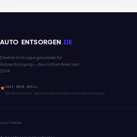
AUTO
·
ENTSORGEN
.DE
Direkter Entsorgungsbetrieb für
Autoentsorgung — deutschlandweit seit
2014.
★
Seit 2014 aktiv
§5 AltfahrzeugV · Verwertungsnachweis bei jeder Übergabe
LEISTUNGEN