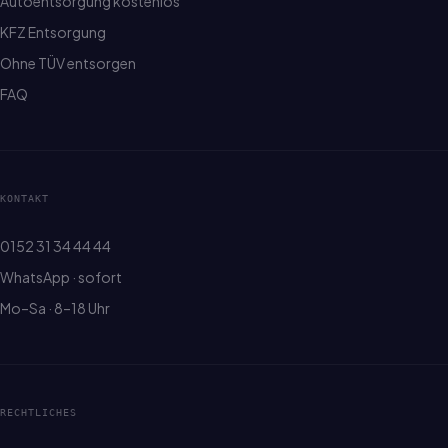
Autoentsorgung kostenlos
KFZ Entsorgung
Ohne TÜV entsorgen
FAQ
KONTAKT
0152 31 34 44 44
WhatsApp · sofort
Mo–Sa · 8–18 Uhr
RECHTLICHES