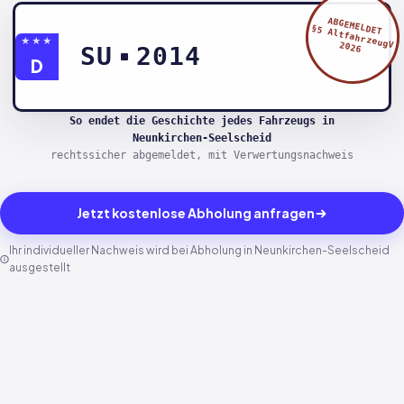
ABGEMELDET
§5 AltfahrzeugV
★★★
2026
SU
2014
D
So endet die Geschichte jedes Fahrzeugs in
Neunkirchen-Seelscheid
rechtssicher abgemeldet, mit Verwertungsnachweis
Jetzt kostenlose Abholung anfragen
Ihr individueller Nachweis wird bei Abholung in Neunkirchen-Seelscheid
ausgestellt