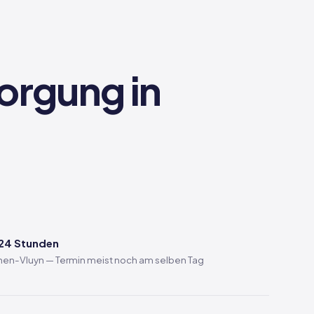
sorgung in
 24 Stunden
chen-Vluyn — Termin meist noch am selben Tag