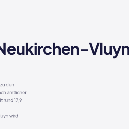
 Neukirchen-Vluyn
 zu den
ach amtlicher
t rund 17,9
luyn wird