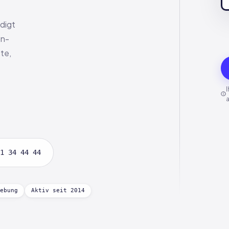
ädigt
en-
te,
I
a
1 34 44 44
ebung
Aktiv seit 2014