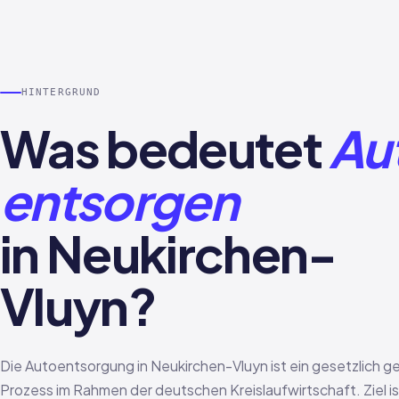
HINTERGRUND
Was bedeutet
Au
entsorgen
in Neukirchen-
Vluyn?
Die Autoentsorgung in Neukirchen-Vluyn ist ein gesetzlich g
Prozess im Rahmen der deutschen Kreislaufwirtschaft. Ziel is