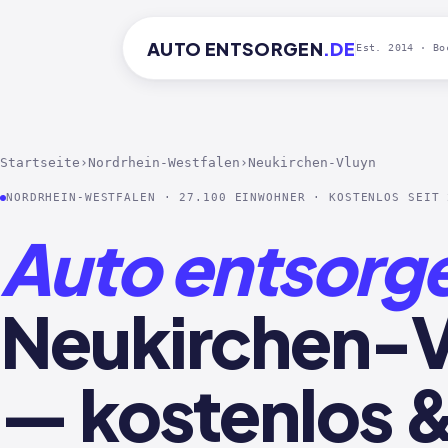
AUTO
ENTSORGEN
.DE
Est. 2014 · Bo
Startseite
›
Nordrhein-Westfalen
›
Neukirchen-Vluyn
NORDRHEIN-WESTFALEN · 27.100 EINWOHNER · KOSTENLOS SEIT 
Auto entsorg
Neukirchen-V
— kostenlos &