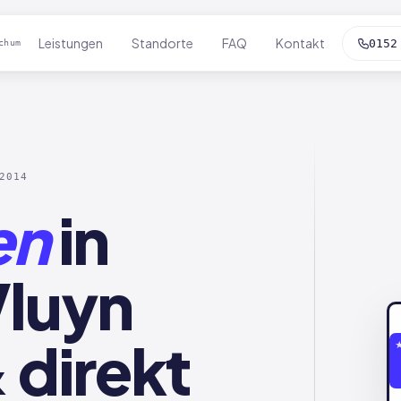
Leistungen
Standorte
FAQ
Kontakt
0152
chum
2014
en
in
luyn
 direkt