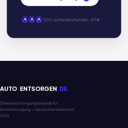
500+ zufriedene Kunden · 4,9★
AUTO
·
ENTSORGEN
.DE
Direkter Entsorgungsbetrieb für
Autoentsorgung — deutschlandweit seit
2014.