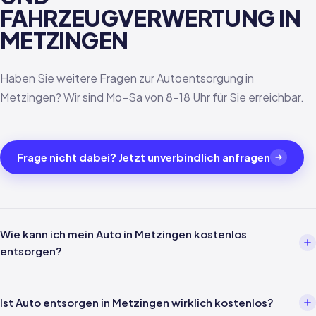
FAHRZEUGVERWERTUNG IN
METZINGEN
Haben Sie weitere Fragen zur Autoentsorgung in
Metzingen? Wir sind Mo–Sa von 8–18 Uhr für Sie erreichbar.
Frage nicht dabei? Jetzt unverbindlich anfragen
Wie kann ich mein Auto in Metzingen kostenlos
entsorgen?
Über einen Entsorgungsbetrieb wie uns. Einfach per Telefon oder
WhatsApp melden — wir kümmern uns um alles weitere inklusive
Ist Auto entsorgen in Metzingen wirklich kostenlos?