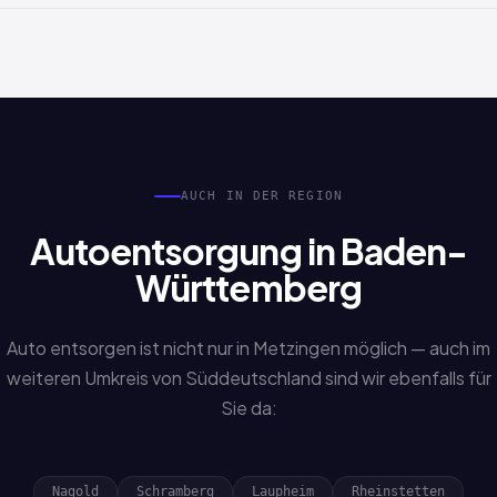
Nicht zwingend. Auch Sonderfälle wie verlorene Papiere,
Erbschaftsfahrzeuge oder fehlende Unterlagen werden
bearbeitet. Sprechen Sie uns einfach an.
AUCH IN DER REGION
Autoentsorgung in Baden-
Württemberg
Auto entsorgen ist nicht nur in Metzingen möglich — auch im
weiteren Umkreis von Süddeutschland sind wir ebenfalls für
Sie da:
Nagold
Schramberg
Laupheim
Rheinstetten