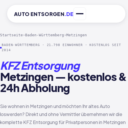
AUTO
ENTSORGEN
.DE
Startseite
›
Baden-Württemberg
›
Metzingen
BADEN-WÜRTTEMBERG · 21.798 EINWOHNER · KOSTENLOS SEIT
2014
KFZ Entsorgung
Metzingen — kostenlos &
24h Abholung
Sie wohnen in Metzingen und möchten Ihr altes Auto
loswerden? Direkt und ohne Vermittler übernehmen wir die
komplette KFZ Entsorgung für Privatpersonen in Metzingen