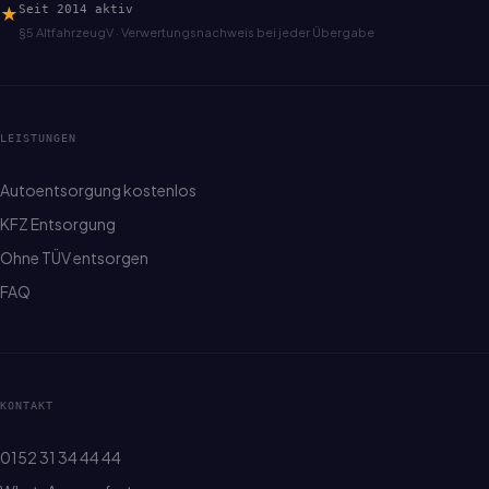
★
Seit 2014 aktiv
§5 AltfahrzeugV · Verwertungsnachweis bei jeder Übergabe
LEISTUNGEN
Autoentsorgung kostenlos
KFZ Entsorgung
Ohne TÜV entsorgen
FAQ
KONTAKT
0152 31 34 44 44