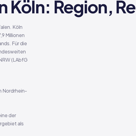
n Köln: Region, R
alen. Köln
,9 Millionen
nds. Für die
undesweiten
 NRW (LAbfG
on Nordrhein-
eine der
rgebiet als