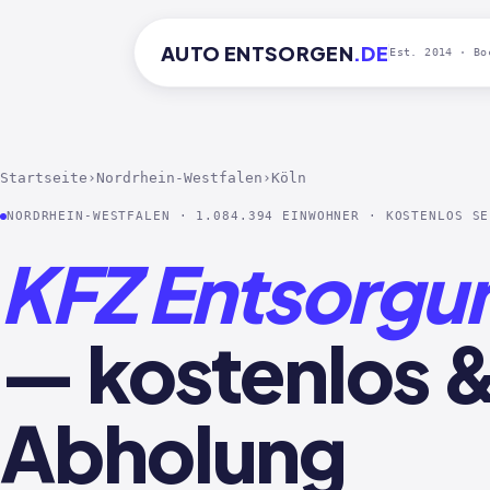
AUTO
ENTSORGEN
.DE
Est. 2014 · Bo
Startseite
›
Nordrhein-Westfalen
›
Köln
NORDRHEIN-WESTFALEN · 1.084.394 EINWOHNER · KOSTENLOS SE
KFZ Entsorgu
— kostenlos 
Abholung