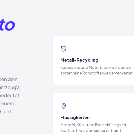
to
Metall-Recycling
Karosserie und Motorblock werden als
sortenreine Rohstoffe wiederverwertet.
alen dem
ahrzeugV,
 bedeutet
 einem
 Cent
Flüssigkeiten
Motoröl, Kühl- und Bremsflüssigkeit,
Kraftstoff werden sicher entfernt.