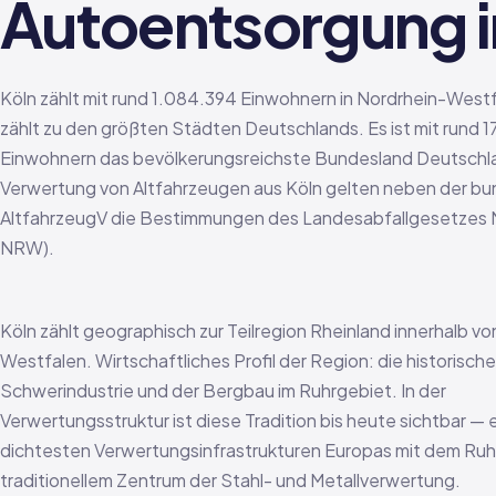
Autoentsorgung i
Köln zählt mit rund 1.084.394 Einwohnern in Nordrhein-Westf
zählt zu den größten Städten Deutschlands. Es ist mit rund 17
Einwohnern das bevölkerungsreichste Bundesland Deutschla
Verwertung von Altfahrzeugen aus Köln gelten neben der b
AltfahrzeugV die Bestimmungen des Landesabfallgesetzes
NRW).
Köln zählt geographisch zur Teilregion Rheinland innerhalb v
Westfalen. Wirtschaftliches Profil der Region: die historische
Schwerindustrie und der Bergbau im Ruhrgebiet. In der
Verwertungsstruktur ist diese Tradition bis heute sichtbar — 
dichtesten Verwertungsinfrastrukturen Europas mit dem Ruh
traditionellem Zentrum der Stahl- und Metallverwertung.