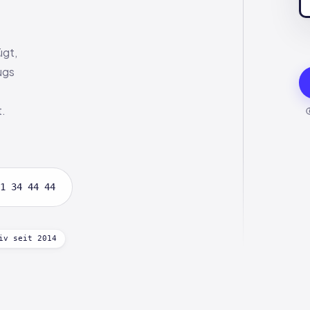
ügt,
ugs
t.
1 34 44 44
iv seit 2014