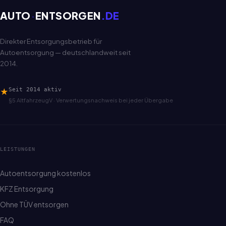
AUTO
·
ENTSORGEN
.DE
Direkter Entsorgungsbetrieb für
Autoentsorgung — deutschlandweit seit
2014.
★
Seit 2014 aktiv
§5 AltfahrzeugV · Verwertungsnachweis bei jeder Übergabe
LEISTUNGEN
Autoentsorgung kostenlos
KFZ Entsorgung
Ohne TÜV entsorgen
FAQ