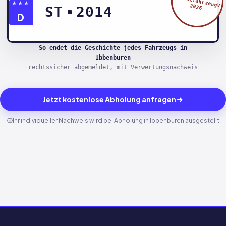
§5 AltfahrzeugV
★★★
2026
ST
2014
D
So endet die Geschichte jedes Fahrzeugs in
Ibbenbüren
rechtssicher abgemeldet, mit Verwertungsnachweis
Jetzt kostenlose Abholung anfragen
Ihr individueller Nachweis wird bei Abholung in Ibbenbüren ausgestellt