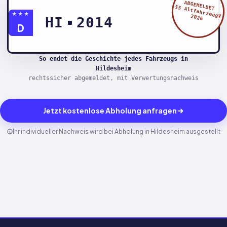
ABGEMELDET
§5 AltfahrzeugV
★★★
2026
HI
2014
D
So endet die Geschichte jedes Fahrzeugs in
Hildesheim
rechtssicher abgemeldet, mit Verwertungsnachweis
Jetzt kostenlose Abholung anfragen
Ihr individueller Nachweis wird bei Abholung in Hildesheim ausgestellt