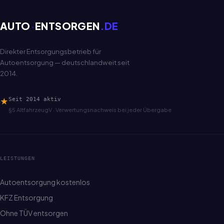
AUTO
·
ENTSORGEN
.DE
Direkter Entsorgungsbetrieb für
Autoentsorgung — deutschlandweit seit
2014.
★
Seit 2014 aktiv
§5 AltfahrzeugV · Verwertungsnachweis bei jeder Übergabe
LEISTUNGEN
Autoentsorgung kostenlos
KFZ Entsorgung
Ohne TÜV entsorgen