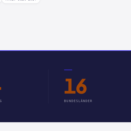
+
16
G
BUNDESLÄNDER