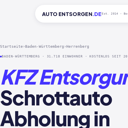
AUTO
ENTSORGEN
.DE
Est. 2014 · Bo
Startseite
›
Baden-Württemberg
›
Herrenberg
BADEN-WÜRTTEMBERG · 31.718 EINWOHNER · KOSTENLOS SEIT 20
KFZ Entsorgu
Schrottauto
Abholung in