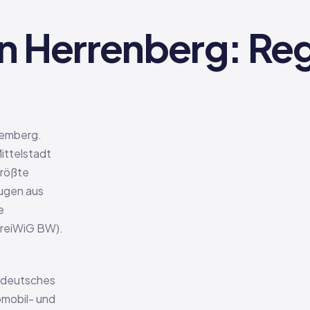
n Herrenberg: Reg
temberg.
Mittelstadt
größte
eugen aus
e
KreiWiG BW).
ddeutsches
omobil- und