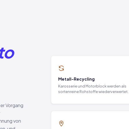
to
Metall-Recycling
Karosserie und Motorblock werden als
sortenreine Rohstoffe wiederverwertet.
der Vorgang
r
ennung von
en, und