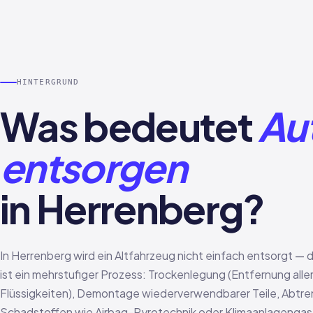
HINTERGRUND
Was bedeutet
Au
entsorgen
in Herrenberg?
In Herrenberg wird ein Altfahrzeug nicht einfach entsorgt — 
ist ein mehrstufiger Prozess: Trockenlegung (Entfernung alle
Flüssigkeiten), Demontage wiederverwendbarer Teile, Abtr
Schadstoffen wie Airbag-Pyrotechnik oder Klimaanlagengas