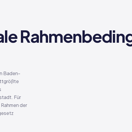
ale Rahmenbeding
 in Baden-
ittgrößte
s
stadt. Für
he Rahmen der
gesetz