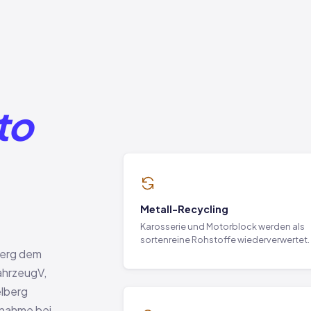
to
Metall-Recycling
Karosserie und Motorblock werden als
sortenreine Rohstoffe wiederverwertet.
berg dem
ahrzeugV,
elberg
knahme bei