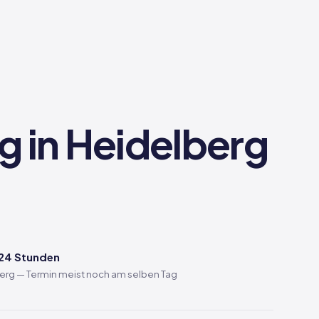
g in Heidelberg
 24 Stunden
berg — Termin meist noch am selben Tag