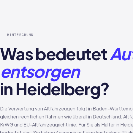
HINTERGRUND
Was bedeutet
Au
entsorgen
in Heidelberg?
Die Verwertung von Altfahrzeugen folgt in Baden-Württem
gleichen rechtlichen Rahmen wie überall in Deutschland: Altf
KrWG und EU-Altfahrzeugrichtlinie. Für Sie als Halter in Heid
bedeutet das: Sie haben Anspruch auf eine kostenlose Rüc