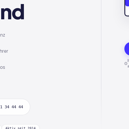
and
anz
hrer
los
1 34 44 44
Aktiv seit 2014