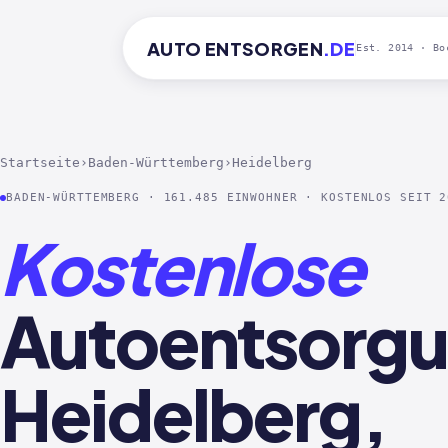
AUTO
ENTSORGEN
.DE
Est. 2014 · Bo
Startseite
›
Baden-Württemberg
›
Heidelberg
BADEN-WÜRTTEMBERG · 161.485 EINWOHNER · KOSTENLOS SEIT 2
Kostenlose
Autoentsorgu
Heidelberg,