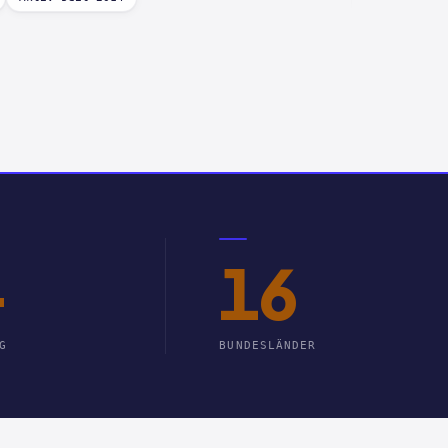
+
16
G
BUNDESLÄNDER