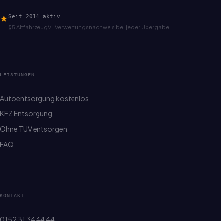
★
Seit 2014 aktiv
§5 AltfahrzeugV · Verwertungsnachweis bei jeder Übergabe
LEISTUNGEN
Autoentsorgung kostenlos
KFZ Entsorgung
Ohne TÜV entsorgen
FAQ
KONTAKT
0152 31 34 44 44