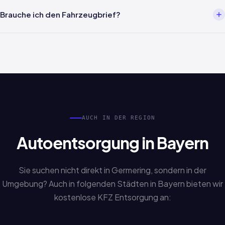
Meist innerhalb von 24 Stunden nach Terminbestätigung. Wir
melden uns in der Regel innerhalb von 2 Stunden auf Ihre Anfrage
Brauche ich den Fahrzeugbrief?
zurück und koordinieren die Abholung in Germering.
Nicht zwingend. Auch Sonderfälle wie verlorene Papiere,
Erbschaftsfahrzeuge oder fehlende Unterlagen werden
bearbeitet. Sprechen Sie uns einfach an.
AUCH IN DER REGION
Autoentsorgung in Bayern
Sie suchen nicht direkt in Germering, sondern in der
Umgebung? Auch in folgenden Städten in Bayern bieten wir
kostenlose KFZ Entsorgung an: