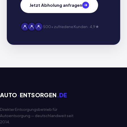
Jetzt Abholung anfragen
500+ zufriedene Kunden · 4,9★
AUTO
·
ENTSORGEN
.DE
Direkter Entsorgungsbetrieb für
Autoentsorgung — deutschlandweit seit
2014.