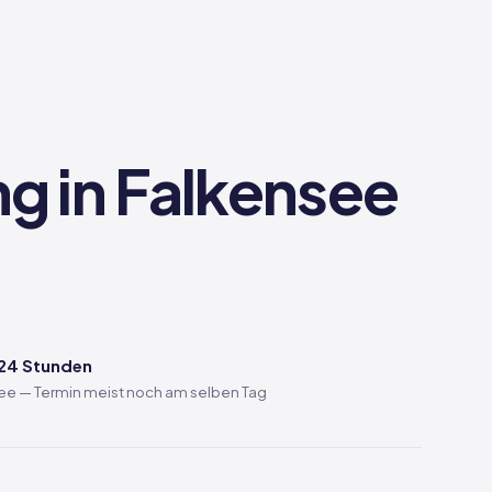
ng in Falkensee
 24 Stunden
see — Termin meist noch am selben Tag