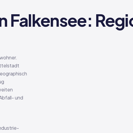
n Falkensee: Regi
nwohner.
ttelstadt
 geographisch
ug
weiten
bfall- und
ndustrie-