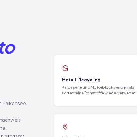
to
Metall-Recycling
Karosserie und Motorblock werden als
sortenreine Rohstoffe wiederverwertet.
n Falkensee
snachweis
ine
 hinterlässt