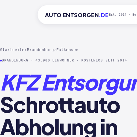
AUTO
ENTSORGEN
.DE
Est. 2014 · Bo
Startseite
›
Brandenburg
›
Falkensee
BRANDENBURG · 43.900 EINWOHNER · KOSTENLOS SEIT 2014
KFZ Entsorgu
Schrottauto
Abholung in