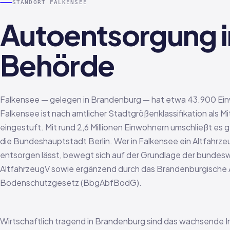
STANDORT FALKENSEE
Autoentsorgung i
Behörde
Falkensee — gelegen in Brandenburg — hat etwa 43.900 Ei
Falkensee ist nach amtlicher Stadtgrößenklassifikation als Mi
eingestuft. Mit rund 2,6 Millionen Einwohnern umschließt es
die Bundeshauptstadt Berlin. Wer in Falkensee ein Altfahrze
entsorgen lässt, bewegt sich auf der Grundlage der bundes
AltfahrzeugV sowie ergänzend durch das Brandenburgische A
Bodenschutzgesetz (BbgAbfBodG).
Wirtschaftlich tragend in Brandenburg sind das wachsende I