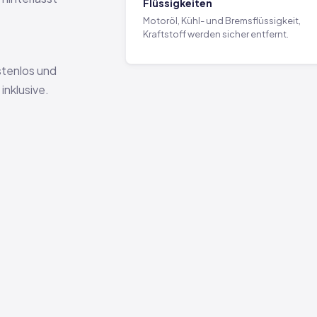
Flüssigkeiten
Motoröl, Kühl- und Bremsflüssigkeit,
Kraftstoff werden sicher entfernt.
stenlos und
nklusive.