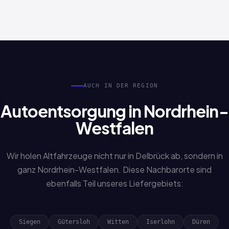
Nicht zwingend. Auch Sonderfälle wie verlorene Papiere,
Erbschaftsfahrzeuge oder fehlende Unterlagen werden
bearbeitet. Sprechen Sie uns einfach an.
AUCH IN DER REGION
Autoentsorgung in Nordrhein-
Westfalen
Wir holen Altfahrzeuge nicht nur in Delbrück ab, sondern in
ganz Nordrhein-Westfalen. Diese Nachbarorte sind
ebenfalls Teil unseres Liefergebiets:
Siegen
Gütersloh
Witten
Iserlohn
Düren