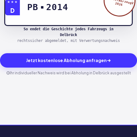
§5 AltfahrzeugV
★★★
2026
PB
2014
D
So endet die Geschichte jedes Fahrzeugs in
Delbrück
rechtssicher abgemeldet, mit Verwertungsnachweis
Jetzt kostenlose Abholung anfragen
Ihr individueller Nachweis wird bei Abholung in Delbrück ausgestellt