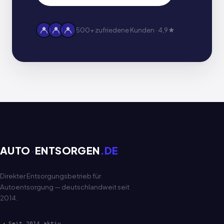
500+ zufriedene Kunden · 4,9★
AUTO
·
ENTSORGEN
.DE
Direkter Entsorgungsbetrieb für
Autoentsorgung — deutschlandweit seit
2014.
Seit 2014 aktiv