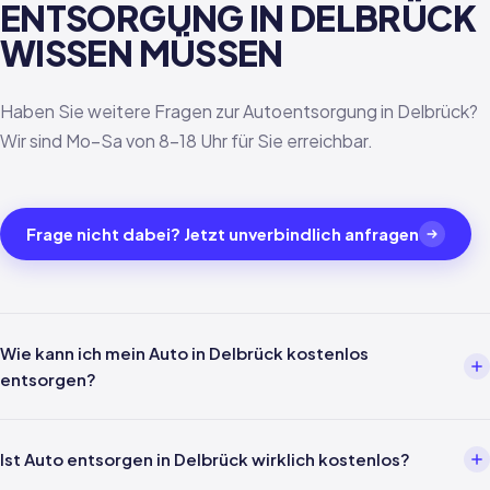
ENTSORGUNG IN DELBRÜCK
WISSEN MÜSSEN
Haben Sie weitere Fragen zur Autoentsorgung in Delbrück?
Wir sind Mo–Sa von 8–18 Uhr für Sie erreichbar.
Frage nicht dabei? Jetzt unverbindlich anfragen
Wie kann ich mein Auto in Delbrück kostenlos
entsorgen?
Über einen Entsorgungsbetrieb wie uns. Einfach per Telefon oder
WhatsApp melden — wir kümmern uns um alles weitere inklusive
Ist Auto entsorgen in Delbrück wirklich kostenlos?
Abholung in Delbrück und Verwertungsnachweis nach §5