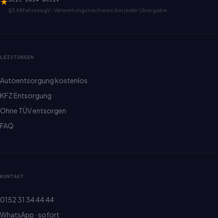
★
§5 AltfahrzeugV · Verwertungsnachweis bei jeder Übergabe
LEISTUNGEN
Autoentsorgung kostenlos
KFZ Entsorgung
Ohne TÜV entsorgen
FAQ
KONTAKT
0152 31 34 44 44
WhatsApp · sofort