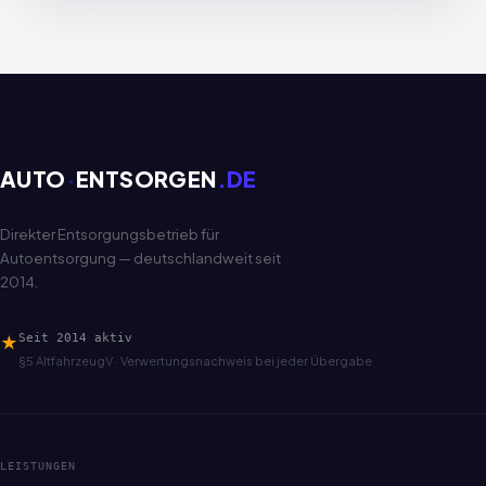
AUTO
·
ENTSORGEN
.DE
Direkter Entsorgungsbetrieb für
Autoentsorgung — deutschlandweit seit
2014.
★
Seit 2014 aktiv
§5 AltfahrzeugV · Verwertungsnachweis bei jeder Übergabe
LEISTUNGEN