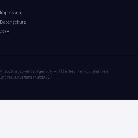
Impressum
Datenschutz
AGB
© 2026 auto-entsorgen.de — Alle Rechte vorbehalten
Impressum
Datenschutz
AGB
·ENTSORGE