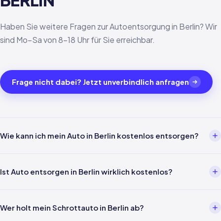
BERLIN
Haben Sie weitere Fragen zur Autoentsorgung in Berlin? Wir
sind Mo–Sa von 8–18 Uhr für Sie erreichbar.
Frage nicht dabei? Jetzt unverbindlich anfragen
Wie kann ich mein Auto in Berlin kostenlos entsorgen?
Über einen Entsorgungsbetrieb wie uns. Einfach per Telefon oder
WhatsApp melden — wir kümmern uns um alles weitere inklusive
Ist Auto entsorgen in Berlin wirklich kostenlos?
Abholung in Berlin und Verwertungsnachweis nach §5 AltfahrzeugV.
Ja — für Privatpersonen ist die Entsorgung gemäß §3 Abs. 4
AltfahrzeugV gesetzlich kostenlos. In Berlin und ganz Berlin fallen
Wer holt mein Schrottauto in Berlin ab?
keine Kosten für Abholung, Verwertung oder Nachweis an.